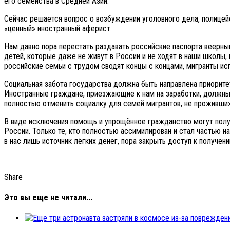
его семейства в Средней Азии.
Сейчас решается вопрос о возбуждении уголовного дела, полицей
«ценный» иностранный аферист.
Нам давно пора перестать раздавать российские паспорта веерн
детей, которые даже не живут в России и не ходят в наши школы, 
российские семьи с трудом сводят концы с концами, мигранты исп
Социальная забота государства должна быть направлена приоритет
Иностранные граждане, приезжающие к нам на заработки, должны
полностью отменить социалку для семей мигрантов, не проживших
В виде исключения помощь и упрощённое гражданство могут получа
России. Только те, кто полностью ассимилирован и стал частью н
в нас лишь источник лёгких денег, пора закрыть доступ к получ
Share
Это вы еще не читали...