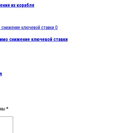
ения их корабля
0
димо снижение ключевой ставки
л
ены
*