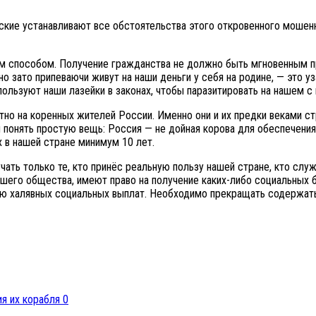
ские устанавливают все обстоятельства этого откровенного мошен
ым способом. Получение гражданства не должно быть мгновенным п
но зато припеваючи живут на наши деньги у себя на родине, — это 
ользуют наши лазейки в законах, чтобы паразитировать на нашем с
но на коренных жителей России. Именно они и их предки веками стр
 понять простую вещь: Россия — не дойная корова для обеспечени
 в нашей стране минимум 10 лет.
ть только те, кто принёс реальную пользу нашей стране, кто служ
ашего общества, имеют право на получение каких-либо социальных 
ению халявных социальных выплат. Необходимо прекращать содержат
0