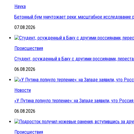
Наука
Бетонный бум уничтожает реки: масштабное исследование 
07.08.2026
Происшествия
Студент, осужденный в Баку с другими россиянами, переста
06.08.2026
Новости
«У Путина лопнуло терпение»: на Западе заявили, что Росс
06.08.2026
Происшествия