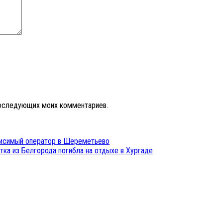
 последующих моих комментариев.
висимый оператор в Шереметьево
стка из Белгорода погибла на отдыхе в Хургаде