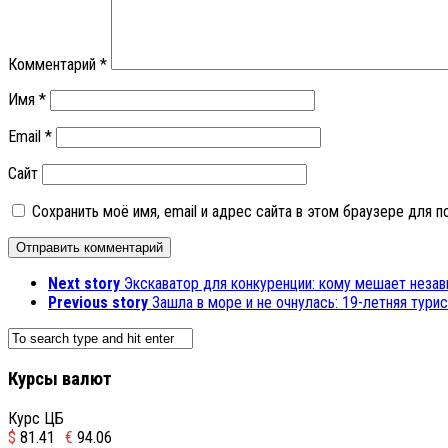
Комментарий
*
Имя
*
Email
*
Сайт
Сохранить моё имя, email и адрес сайта в этом браузере для
Next story
Экскаватор для конкуренции: кому мешает неза
Previous story
Зашла в море и не очнулась: 19-летняя тури
Курсы валют
Курс ЦБ
$
81.41
€
94.06