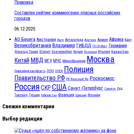
Правовед
Составлен рейтинг криминогенно опасных российских
городов
06.12.2020
АО Берега
Африка
Австралия
Антарктида
Армия
Баку
Авто
Арктика
Великобритания
Владимир
ГИБДД
Германия
ГК СК Мост
Египет
Казахстан
Италия
Дональд Трамп
Екатеринбург
Индия
Испания
Москва
МВД
Китай
МЧС
МГУ
Минобрнауки
Полиция
ООН
ОПЕК
Новосибирская область
Правительство РФ
Роскосмос
РК Красный Яр
Россия
США
СКР
Санкт-Петербург
Смерть
Суд
Франция
Турция
Япония
Таиланд
Узбекистан
Швеция
Свежие комментарии
Выбор редакции