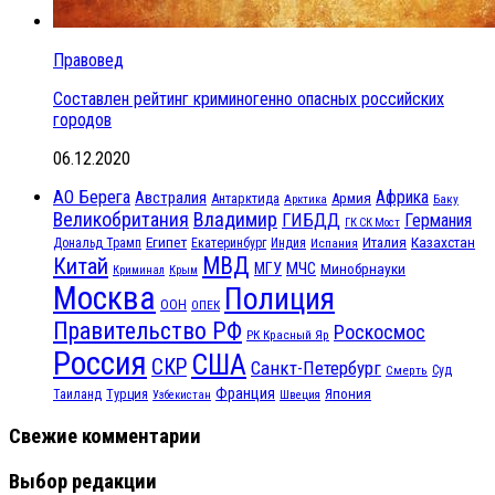
Правовед
Составлен рейтинг криминогенно опасных российских
городов
06.12.2020
АО Берега
Африка
Австралия
Антарктида
Армия
Баку
Арктика
Великобритания
Владимир
ГИБДД
Германия
ГК СК Мост
Египет
Казахстан
Италия
Дональд Трамп
Екатеринбург
Индия
Испания
МВД
Китай
МЧС
МГУ
Минобрнауки
Криминал
Крым
Москва
Полиция
ООН
ОПЕК
Правительство РФ
Роскосмос
РК Красный Яр
Россия
США
СКР
Санкт-Петербург
Смерть
Суд
Франция
Турция
Япония
Таиланд
Узбекистан
Швеция
Свежие комментарии
Выбор редакции