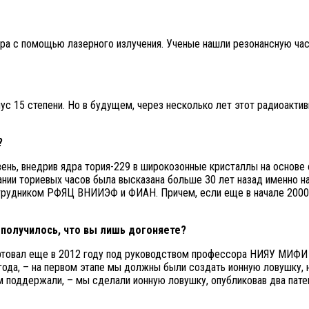
ра с помощью лазерного излучения. Ученые нашли резонансную час
ус 15 степени. Но в будущем, через несколько лет этот радиоакти
?
вень, внедрив ядра тория-229 в широкозонные кристаллы на основе
нии ториевых часов была высказана больше 30 лет назад именно н
удником РФЯЦ ВНИИЭФ и ФИАН. Причем, если еще в начале 2000-х 
 получилось, что вы лишь догоняете?
ртовал еще в 2012 году под руководством профессора НИЯУ МИФИ Т
 года, – на первом этапе мы должны были создать ионную ловушку,
м поддержали, – мы сделали ионную ловушку, опубликовав два пате