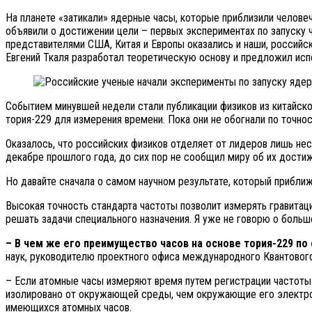
На планете «затикали» ядерные часы, которые приблизили человеч
объявили о достижении цели – первых экспериментах по запуску ч
представителями США, Китая и Европы оказались и наши, российс
Евгений Ткаля разработал теоретическую основу и предложил исп
Событием минувшей недели стали публикации физиков из китайског
тория-229 для измерения времени. Пока они не обогнали по точно
Оказалось, что российских физиков отделяет от лидеров лишь не
декабре прошлого года, до сих пор не сообщил миру об их достиж
Но давайте сначала о самом научном результате, который прибли
Высокая точность стандарта частоты позволит измерять гравита
решать задачи специального назначения. Я уже не говорю о боль
– В чем же его преимущество часов на основе тория-229 п
наук, руководителю проектного офиса международного Квантово
– Если атомные часы измеряют время путем регистрации частоты 
изолировано от окружающей среды, чем окружающие его электроны
имеющихся атомных часов.