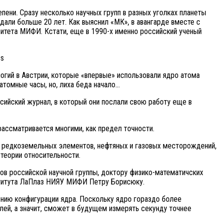
пени. Сразу несколько научных групп в разных уголках планеты
дали больше 20 лет. Как выяснил «МК», в авангарде вместе с
ситета МИФИ. Кстати, еще в 1990-х именно российский ученый
ss
гий в Австрии, которые «впервые» использовали ядро ​​атома
атомные часы, но, лиха беда начало…
сийский журнал, в который они послали свою работу еще в
рассматривается многими, как предел точности.
й редкоземельных элементов, нефтяных и газовых месторождений,
теории относительности.
ов российской научной группы, доктору физико-математичских
ститута ЛаПлаз НИЯУ МИФИ Петру Борисюку.
ию конфигурации ядра. Поскольку ядро ​​гораздо более
ей, а значит, сможет в будущем измерять секунду точнее