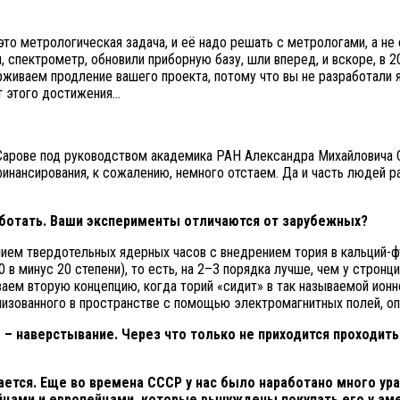
о это метрологическая задача, и её надо решать с метрологами, а 
, спектрометр, обновили приборную базу, шли вперед, и вскоре, в 
рживаем продление вашего проекта, потому что вы не разработали 
от этого достижения…
 Сарове под руководством академика РАН Александра Михайловича С
финансирования, к сожалению, немного отстаем. Да и часть людей 
работать. Ваши эксперименты отличаются от зарубежных?
ем твердотельных ядерных часов с внедрением тория в кальций-фт
 в минус 20 степени), то есть, на 2–3 порядка лучше, чем у стронц
ваем вторую концепцию, когда торий «сидит» в так называемой ион
ализованного в пространстве с помощью электромагнитных полей, о
 – наверстывание. Через что только не приходится проходить
ается. Еще во времена СССР у нас было наработано много уран
йцами и европейцами, которые вынуждены покупать его у ам