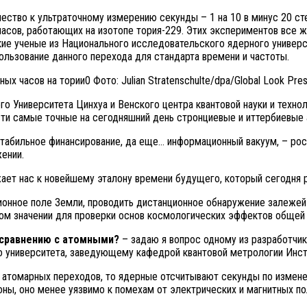
ество к ультраточному измерению секунды – 1 на 10 в минус 20 сте
асов, работающих на изотопе тория-229. Этих экспериментов все ж
кие ученые из Национального исследовательского ядерного универ
ользование данного перехода для стандарта времени и частоты.
Фото: Julian Stratenschulte/dpa/Global Look Pre
о Университета Цинхуа и Венского центра квантовой науки и техноло
сти самые точные на сегодняшний день стронциевые и иттербиевые 
стабильное финансирование, да еще… информационный вакуум, – рос
ении.
жает нас к новейшему эталону времени будущего, который сегодня 
ционное поле Земли, проводить дистанционное обнаружение залеже
шом значении для проверки основ космологических эффектов общей 
о сравнению с атомными?
– задаю я вопрос одному из разработчик
го университета, заведующему кафедрой квантовой метрологии Ин
атомарных переходов, то ядерные отсчитывают секунды по изменен
, оно менее уязвимо к помехам от электрических и магнитных пол