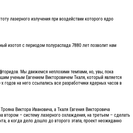
тоту лазерного излучения при воздействии которого ядро
вный изотоп с периодом полураспада 7880 лет позволит нам
 фторидов. Мы движемся неплохими темпами, но, увы, пока
ашим ученым Евгением Викторовичем Ткаля, который является
годов на него ссылались все разработчики ядерных часов в
рояна Виктора Ивановича, а Ткаля Евгения Викторовича
 на втором – систему лазерного охлаждения, на третьем – сделать
нта, а когда дело дошло до второго этапа, проект неожиданно