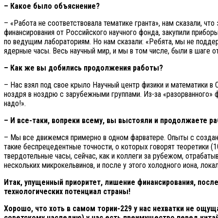
– Какое было объяснение?
– «Работа не соответствовала тематике гранта», нам сказали, чт
финансирования от Российского научного фонда, закупили приборы
по ведущим лабораториям. Но нам сказали: «Ребята, мы не подде
ядерные часы. Весь научный мир, и мы в том числе, были в шаге 
– Как же вы добились продолжения работы?
– Нас взял под свое крыло Научный центр физики и математики в
ноздря в ноздрю с зарубежными группами. Из-за «разорванного» 
надо!».
– И все-таки, вопреки всему, вы выстояли и продолжаете 
– Мы все движемся примерно в одном фарватере. Опыты с создани
такие беспрецедентные точности, о которых говорят теоретики (10
твердотельные часы, сейчас, как и коллеги за рубежом, отрабаты
нескольких микрокельвинов, и после у этого холодного иона, лок
Итак, упущенный приоритет, лишение финансирования, после
технологических потенциал страны!
Хорошо, что хоть в самом тории-229 у нас нехватки не ощущ
советскому наследию) у нас есть преимущество перед кита