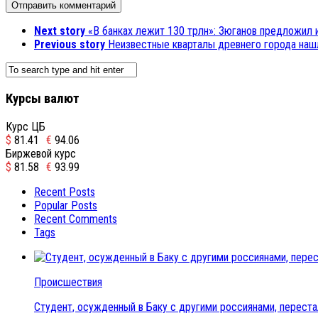
Next story
«В банках лежит 130 трлн»: Зюганов предложил 
Previous story
Неизвестные кварталы древнего города наш
Курсы валют
Курс ЦБ
$
81.41
€
94.06
Биржевой курс
$
81.58
€
93.99
Recent Posts
Popular Posts
Recent Comments
Tags
Происшествия
Студент, осужденный в Баку с другими россиянами, переста