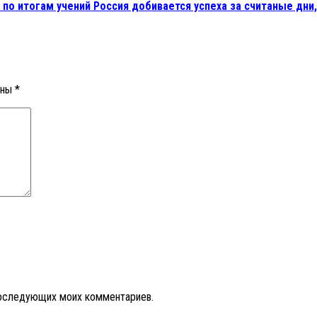
 по итогам учений Россия добивается успеха за считаные дни
ены
*
 последующих моих комментариев.