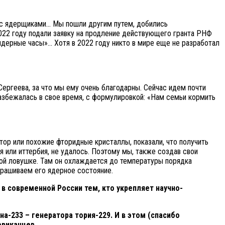
не с ядерщиками… Мы пошли другим путем, добились
2022 году подали заявку на продление действующего гранта РНФ
ядерные часы»… Хотя в 2022 году никто в мире еще не разработал
ергеева, за что мы ему очень благодарны. Сейчас идем почти
разбежалась в свое время, с формулировкой: «Нам семьи кормить
ор или похожие фторидные кристаллы, показали, что получить
ия или иттербия, не удалось. Поэтому мы, также создав свои
ной ловушке. Там он охлаждается до температуры порядка
прашиваем его ядерное состояние.
 в современной России тем, кто укрепляет научно-
а-233 – генератора тория-229. И в этом (спасибо
ериканцев.