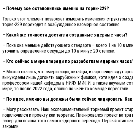
– Почему все остановились именно на тории-229?
Только этот элемент позволяет измерить изменения структуры яд
тория-229 переходит в возбужденное изомерное состояние.
– Какой же точности достигли созданные ядерные часы?
– Пока она меньше действующего стандарта – всего 1 на 10 в мин
уточнить определение секунды до 10 в минус 20 степени.
– Кто сейчас в мире впереди по разработкам ядерных часов
– Можно сказать, что американцы, китайцы, и европейцы идут вро
вынуждены лишь догонять зарубежных физиков, хотя идея о созда
профессором нашей кафедры в НИЯУ МИФИ, а также научным сотр
мире, то после 2022 года, словно по чьей-то команде перестали.
– По идее, именно вы должны были сейчас лидировать. Как
– Могу рассказать. Наш экспериментальный ториевый проект ста
подключился к проекту как теоретик. Планировался проект на три
лазер для поиска того самого ядерного перехода. Первый этап на
закрыли.