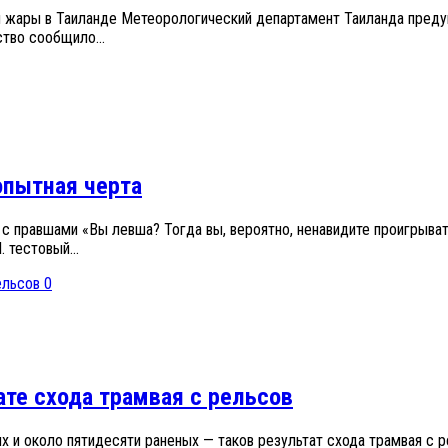
жары в Таиланде Метеорологический департамент Таиланда предуп
тво сообщило...
пытная черта
с правшами «Вы левша? Тогда вы, вероятно, ненавидите проигрыват
 тестовый...
0
ате схода трамвая с рельсов
х и около пятидесяти раненых — таков результат схода трамвая с 