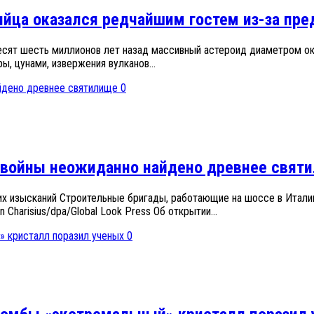
ийца оказался редчайшим гостем из-за пр
есят шесть миллионов лет назад массивный астероид диаметром о
, цунами, извержения вулканов...
0
 войны неожиданно найдено древнее свят
их изысканий Строительные бригады, работающие на шоссе в Италии
Charisius/dpa/Global Look Press Об открытии...
0