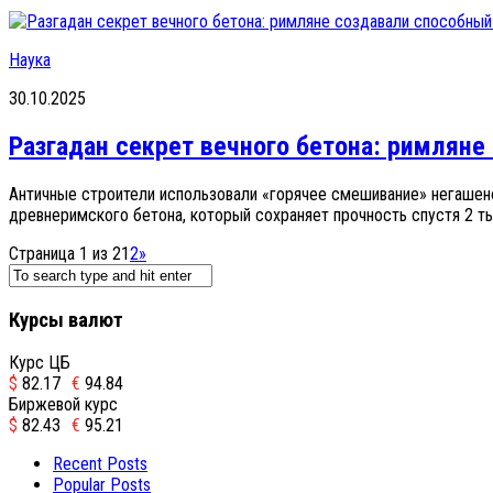
Наука
30.10.2025
Разгадан секрет вечного бетона: римлян
Античные строители использовали «горячее смешивание» негашен
древнеримского бетона, который сохраняет прочность спустя 2 тыс
Страница 1 из 2
1
2
»
Курсы валют
Курс ЦБ
$
82.17
€
94.84
Биржевой курс
$
82.43
€
95.21
Recent Posts
Popular Posts