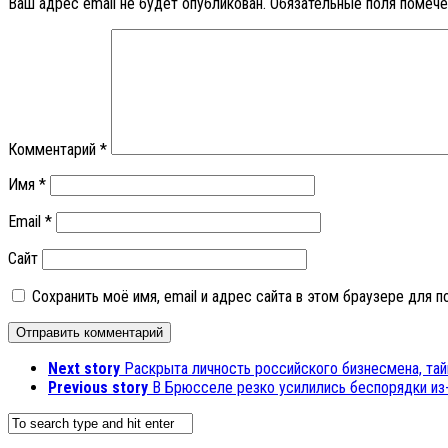
Ваш адрес email не будет опубликован.
Обязательные поля помеч
Комментарий
*
Имя
*
Email
*
Сайт
Сохранить моё имя, email и адрес сайта в этом браузере для
Next story
Раскрыта личность российского бизнесмена, тай
Previous story
В Брюсселе резко усилились беспорядки из