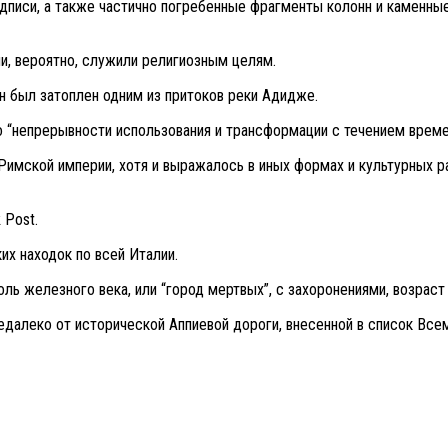
дписи, а также частично погребенные фрагменты колонн и каменные
ни, вероятно, служили религиозным целям.
он был затоплен одним из притоков реки Адидже.
 “непрерывности использования и трансформации с течением времен
имской империи, хотя и выражалось в иных формах и культурных рам
 Post.
их находок по всей Италии.
ь железного века, или “город мертвых”, с захоронениями, возраст
недалеко от исторической Аппиевой дороги, внесенной в список Вс