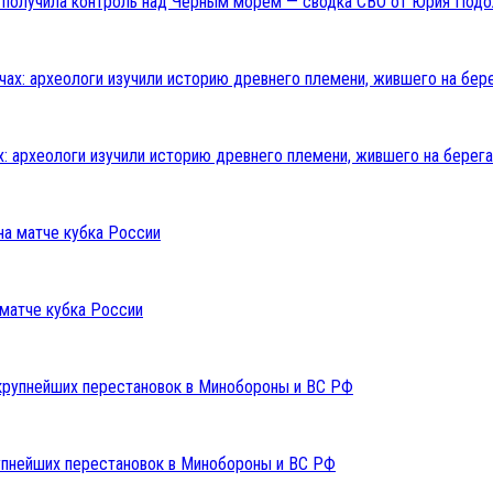
ия получила контроль над Черным морем — сводка СВО от Юрия Подо
: археологи изучили историю древнего племени, жившего на берега
 матче кубка России
упнейших перестановок в Минобороны и ВС РФ