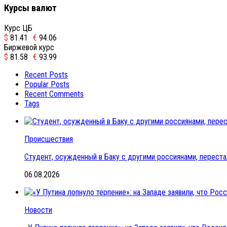
Курсы валют
Курс ЦБ
$
81.41
€
94.06
Биржевой курс
$
81.58
€
93.99
Recent Posts
Popular Posts
Recent Comments
Tags
Происшествия
Студент, осужденный в Баку с другими россиянами, переста
06.08.2026
Новости