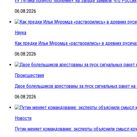
«У Путина лопнуло терпение»: на Западе заявили, что Росс
06.08.2026
Наука
Как предки Ильи Муромца «растворились» в древних русичах
06.08.2026
Происшествия
Двое болельщиков арестованы за пуск сигнальных ракет на
06.08.2026
Новости
Путин меняет командование: эксперты объяснили смысл кр