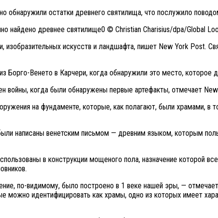
но обнаружили остатки древнего святилища, что послужило поводо
© Christian Charisius/dpa/Global Lo
, изобразительных искусств и ландшафта, пишет New York Post. С
у из Борго-Венето в Карчери, когда обнаружили это место, которое
н войны, когда были обнаружены первые артефакты, отмечает New 
ружения на фундаменте, которые, как полагают, были храмами, в 
были написаны венетским письмом — древним языком, которым поль
использованы в конструкции мощеного пола, назначение которой все
овников.
ение, по-видимому, было построено в 1 веке нашей эры, — отмечае
е можно идентифицировать как храмы, одно из которых имеет хар