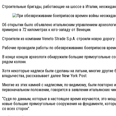
Строительные бригады, работающие на шоссе в Италии, неожидан
Об открытии было объявлено итальянским управлением археологии
примерно в 72 километрах к юго-западу от Венеции.
Строители из компании Veneto Strade S.p.A. строили новую дорог
Рабочие проводили работы по обезвреживанию боеприпасов време
В конце концов археологи обнаружили большие прямоугольные соо
рядом колонн.
Хотя некоторые надписи были сделаны на латыни, многие другие 
владычества, рассказывает далее New York Post.
Многие из этих камней с надписями, по-видимому, были повторно 
первоначальном положении, говорится в заявлении итальянских чин
“Судя по данным, которые в настоящее время изучаются, это мощ
новые большие прямоугольные сооружения на фундаменте, которы
со всех сторон”.