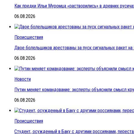
Как предки Ильи Муромца «растворились» в древних русичах
06.08.2026
Происшествия
Двое болельщиков арестованы за пуск сигнальных ракет на
06.08.2026
Новости
Путин меняет командование: эксперты объяснили смысл кр
06.08.2026
Происшествия
Студент, осужденный в Баку с другими россиянами, переста