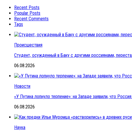
Recent Posts
Popular Posts
Recent Comments
Tags
Происшествия
Студент, осужденный в Баку с другими россиянами, переста
06.08.2026
Новости
«У Путина лопнуло терпение»: на Западе заявили, что Росс
06.08.2026
Наука