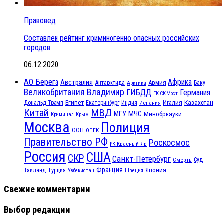
Правовед
Составлен рейтинг криминогенно опасных российских
городов
06.12.2020
АО Берега
Африка
Австралия
Антарктида
Армия
Баку
Арктика
Великобритания
Владимир
ГИБДД
Германия
ГК СК Мост
Египет
Казахстан
Италия
Дональд Трамп
Екатеринбург
Индия
Испания
МВД
Китай
МЧС
МГУ
Минобрнауки
Криминал
Крым
Москва
Полиция
ООН
ОПЕК
Правительство РФ
Роскосмос
РК Красный Яр
Россия
США
СКР
Санкт-Петербург
Смерть
Суд
Франция
Турция
Япония
Таиланд
Узбекистан
Швеция
Свежие комментарии
Выбор редакции