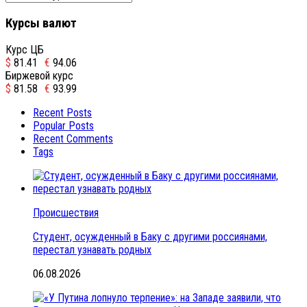
Курсы валют
Курс ЦБ
$
81.41
€
94.06
Биржевой курс
$
81.58
€
93.99
Recent Posts
Popular Posts
Recent Comments
Tags
Происшествия
Студент, осужденный в Баку с другими россиянами,
перестал узнавать родных
06.08.2026