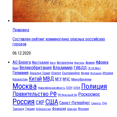
Правовед
Составлен рейтинг криминогенно опасных российских
городов
06.12.2020
АО Берега
Африка
Австралия
Антарктида
Армия
Авто
Арктика
Великобритания
Владимир
ГИБДД
Баку
ГК СК Мост
Германия
Египет
Италия
Дональд Трамп
Екатеринбург
Индия
Испания
МВД
Китай
МЧС
Казахстан
МГУ
Минобрнауки
Москва
Полиция
ООН
ОПЕК
Новосибирская область
Правительство РФ
Роскосмос
РК Красный Яр
Россия
США
СКР
Санкт-Петербург
Смерть
Суд
Франция
Турция
Япония
Таиланд
Узбекистан
Швеция