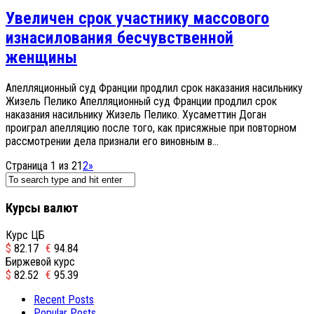
Увеличен срок участнику массового
изнасилования бесчувственной
женщины
Апелляционный суд Франции продлил срок наказания насильнику
Жизель Пелико Апелляционный суд Франции продлил срок
наказания насильнику Жизель Пелико. Хусаметтин Доган
проиграл апелляцию после того, как присяжные при повторном
рассмотрении дела признали его виновным в...
Страница 1 из 2
1
2
»
Курсы валют
Курс ЦБ
$
82.17
€
94.84
Биржевой курс
$
82.52
€
95.39
Recent Posts
Popular Posts