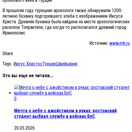
бронзового века в Турции.
В прошлом году турецкие археологи также обнаружили 1200-
летнюю буханку подгоревшего хлеба с изображением Иисуса
Христа. Древняя буханка была найдена на месте археологических
раскопок Топрактепе, где когда-то располагался древний город
Иринополис.
Источник:
www.mk.ru
Share
Tags:
Иисус Христос
Турция
Швейцария
Это вы еще не читали...
0
Мечта о небе с джойстиком в руках: ростовский
студент выбрал службу в войсках БпС
20.05.2026