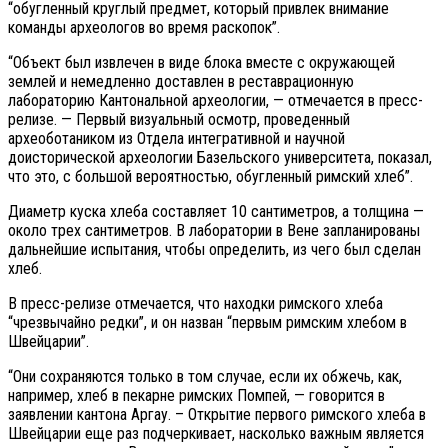
“обугленный круглый предмет, который привлек внимание
команды археологов во время раскопок”.
“Объект был извлечен в виде блока вместе с окружающей
землей и немедленно доставлен в реставрационную
лабораторию Кантональной археологии, — отмечается в пресс-
релизе. — Первый визуальный осмотр, проведенный
археоботаником из Отдела интегративной и научной
доисторической археологии Базельского университета, показал,
что это, с большой вероятностью, обугленный римский хлеб”.
Диаметр куска хлеба составляет 10 сантиметров, а толщина —
около трех сантиметров. В лаборатории в Вене запланированы
дальнейшие испытания, чтобы определить, из чего был сделан
хлеб.
В пресс-релизе отмечается, что находки римского хлеба
“чрезвычайно редки”, и он назван “первым римским хлебом в
Швейцарии”.
“Они сохраняются только в том случае, если их обжечь, как,
например, хлеб в пекарне римских Помпей, — говорится в
заявлении кантона Аргау. – Открытие первого римского хлеба в
Швейцарии еще раз подчеркивает, насколько важным является