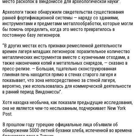
место раскопок в Виндониссе для археологической науки”.
Археологи также обнаружили свидетельства существования
ранней фортификационной системы — наряду со зданиями,
инструментами и предметами металлообработки, которые могли
бы помочь определить, когда это место превратилось в
постоянную базу легионеров.
“В других местах есть признаки ремесленной деятельности
времен лагеря младших легионеров: поразительное количество
металлических инструментов вместе с кузнечными отходами, а
также наконечники копий и метательных снарядов, — сказано в
пресс-релизе. — Большая, тщательно сконструированная
глиняная печь находится прямо в стенах старого лагеря и
показывает, что зона непосредственно за стеной лагеря,
вероятно, уже использовалась для коммерческой деятельности
в ранний период Виндониссы”.
Хотя находка необычна, как показали предыдущие исследования,
она не является чем-то неслыханным, подчеркивает New York
Post.
В прошлом году турецкие официальные лица объявили об
обнаружении 5000-летней буханки хлеба, испеченной во времена