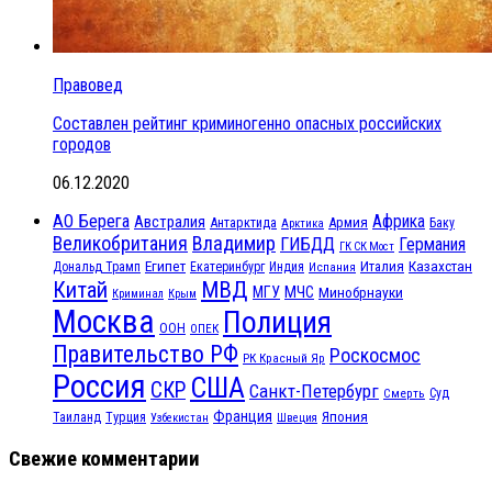
Правовед
Составлен рейтинг криминогенно опасных российских
городов
06.12.2020
АО Берега
Африка
Австралия
Антарктида
Армия
Баку
Арктика
Великобритания
Владимир
ГИБДД
Германия
ГК СК Мост
Египет
Казахстан
Италия
Дональд Трамп
Екатеринбург
Индия
Испания
МВД
Китай
МЧС
МГУ
Минобрнауки
Криминал
Крым
Москва
Полиция
ООН
ОПЕК
Правительство РФ
Роскосмос
РК Красный Яр
Россия
США
СКР
Санкт-Петербург
Смерть
Суд
Франция
Турция
Япония
Таиланд
Узбекистан
Швеция
Свежие комментарии