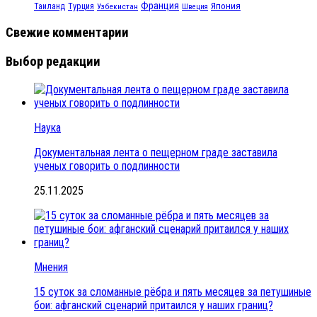
Франция
Турция
Япония
Таиланд
Узбекистан
Швеция
Свежие комментарии
Выбор редакции
Наука
Документальная лента о пещерном граде заставила
ученых говорить о подлинности
25.11.2025
Мнения
15 суток за сломанные рёбра и пять месяцев за петушиные
бои: афганский сценарий притаился у наших границ?