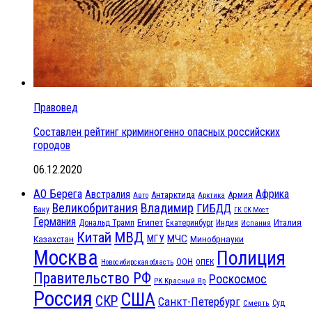
Правовед
Составлен рейтинг криминогенно опасных российских
городов
06.12.2020
АО Берега
Африка
Австралия
Антарктида
Армия
Авто
Арктика
Великобритания
Владимир
ГИБДД
Баку
ГК СК Мост
Германия
Египет
Италия
Дональд Трамп
Екатеринбург
Индия
Испания
МВД
Китай
МЧС
Казахстан
МГУ
Минобрнауки
Москва
Полиция
ООН
ОПЕК
Новосибирская область
Правительство РФ
Роскосмос
РК Красный Яр
Россия
США
СКР
Санкт-Петербург
Смерть
Суд