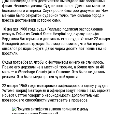
Для Плейнфилда это десятилетие выглядело как оборванный
финал. Человека увезли. Суд не состоялся. Дом стал местом
болезненного интереса. Слухи росли быстрее документов. Чем
меньше было открытой судебной точки, тем сильнее город и
пресса достраивали историю сами.
16 января 1968 года судья Голлмар подписал распоряжение
вернуть Гейна из Central State Hospital под охрану шерифа
Вирджила Баттермана и доставить его в суд в Уотоме 22 января.
В поздней реконструкции Голлмар вспоминал, что Баттерман
опасался реакции округа: даже через десять лет Гейна там не
простили.
Судья потребовал, чтобы с фигурантом ничего не случилось.
Позже его держали не в местной тюрьме, а более чем за 40
миль — в Winnebago County jail в Ошкоше. Это была не деталь
режима. Это была мера против чужой ярости.
22 января 1968 года телехроника зафиксировала сцену у суда в
Уотоме: шериф Баттерман и офицеры ведут Гейна в зал, адвокат
Роберт Саттон говорит о необходимости дополнительных
проверок его способности участвовать в процессе.