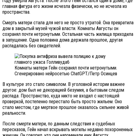
году умерла Августа. После этого Гейн остался один в доме, где
главная фигура его жизни исчезла физически, но не исчезла из
пространства.
Смерть матери стала для него не просто утратой. Она превратила
дом в закрытый музей чужой власти. Комнаты Августы он
сохранял почти нетронутыми. Остальная часть жилища приходила
в запущение. Одна половина дома держала прошлое, другая
распадалась без свидетелей.
Комнаты матери Гейн сохранял почти нетронутыми.
Сгенерировано нейросетью ChatGPT/Петр Осинцев
В культуре это стало символом. В уголовной истории важнее
другое: дом был не декорацией безумия, а бытовым следом
распада. Пространство, куда никто не входил с настоящей
проверкой, постепенно перестало быть просто жильем. Оно
стало местом, где мертвое прошлое оказалось сильнее живой
реальности.
После смерти матери, по данным следствия и судебных
пересказов, Гейн начал вскрывать могилы недавно похороненных
женщин. Он говорил, что они напоминали ему Августу.