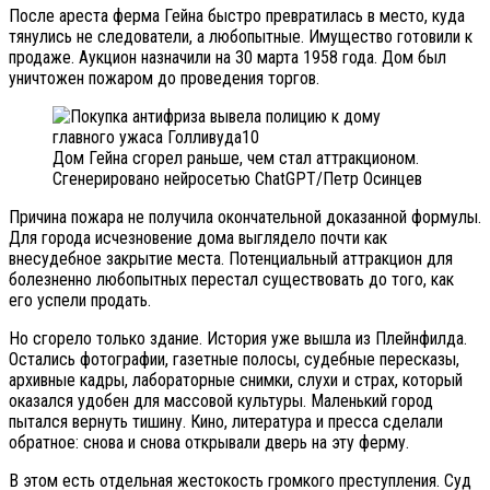
После ареста ферма Гейна быстро превратилась в место, куда
тянулись не следователи, а любопытные. Имущество готовили к
продаже. Аукцион назначили на 30 марта 1958 года. Дом был
уничтожен пожаром до проведения торгов.
Дом Гейна сгорел раньше, чем стал аттракционом.
Сгенерировано нейросетью ChatGPT/Петр Осинцев
Причина пожара не получила окончательной доказанной формулы.
Для города исчезновение дома выглядело почти как
внесудебное закрытие места. Потенциальный аттракцион для
болезненно любопытных перестал существовать до того, как
его успели продать.
Но сгорело только здание. История уже вышла из Плейнфилда.
Остались фотографии, газетные полосы, судебные пересказы,
архивные кадры, лабораторные снимки, слухи и страх, который
оказался удобен для массовой культуры. Маленький город
пытался вернуть тишину. Кино, литература и пресса сделали
обратное: снова и снова открывали дверь на эту ферму.
В этом есть отдельная жестокость громкого преступления. Суд