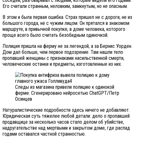
соседей, разговаривал с людьми, которые видели его годами.
Его считали странным, неловким, замкнутым, но не опасным.
В этом и была первая ошибка. Страх пришел не с дороги, не из
большого города, не с чужим лицом. Он прятался в знакомом
маршруте, в привычной покупке, в доме человека, которого
проще всего было считать безобидным одиночкой.
Полиция пришла на ферму не за легендой, а за Бернис Уорден.
Дом дал больше, чем первое подозрение. Там нашли тело
пропавшей женщины с признаками насильственной смерти,
человеческие останки и предметы, изготовленные из них.
Следы из магазина привели полицию к одинокой
ферме. Сгенерировано нейросетью ChatGPT/Петр
Осинцев
Натуралистические подробности здесь ничего не добавляют.
Юридическая суть тяжелее любой детали: дело о пропавшей
продавщице за несколько часов стало делом об убийстве,
надругательстве над мертвыми и закрытом доме, где распад
годами оставался частной странностью.