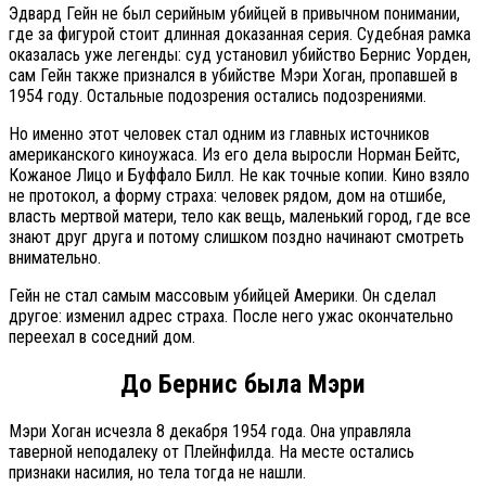
Эдвард Гейн не был серийным убийцей в привычном понимании,
где за фигурой стоит длинная доказанная серия. Судебная рамка
оказалась уже легенды: суд установил убийство Бернис Уорден,
сам Гейн также признался в убийстве Мэри Хоган, пропавшей в
1954 году. Остальные подозрения остались подозрениями.
Но именно этот человек стал одним из главных источников
американского киноужаса. Из его дела выросли Норман Бейтс,
Кожаное Лицо и Буффало Билл. Не как точные копии. Кино взяло
не протокол, а форму страха: человек рядом, дом на отшибе,
власть мертвой матери, тело как вещь, маленький город, где все
знают друг друга и потому слишком поздно начинают смотреть
внимательно.
Гейн не стал самым массовым убийцей Америки. Он сделал
другое: изменил адрес страха. После него ужас окончательно
переехал в соседний дом.
До Бернис была Мэри
Мэри Хоган исчезла 8 декабря 1954 года. Она управляла
таверной неподалеку от Плейнфилда. На месте остались
признаки насилия, но тела тогда не нашли.