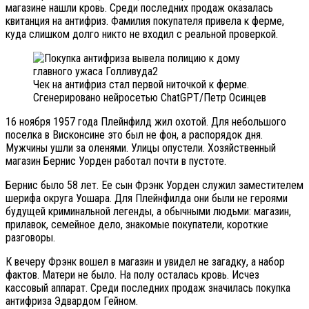
магазине нашли кровь. Среди последних продаж оказалась
квитанция на антифриз. Фамилия покупателя привела к ферме,
куда слишком долго никто не входил с реальной проверкой.
Чек на антифриз стал первой ниточкой к ферме.
Сгенерировано нейросетью ChatGPT/Петр Осинцев
16 ноября 1957 года Плейнфилд жил охотой. Для небольшого
поселка в Висконсине это был не фон, а распорядок дня.
Мужчины ушли за оленями. Улицы опустели. Хозяйственный
магазин Бернис Уорден работал почти в пустоте.
Бернис было 58 лет. Ее сын Фрэнк Уорден служил заместителем
шерифа округа Уошара. Для Плейнфилда они были не героями
будущей криминальной легенды, а обычными людьми: магазин,
прилавок, семейное дело, знакомые покупатели, короткие
разговоры.
К вечеру Фрэнк вошел в магазин и увидел не загадку, а набор
фактов. Матери не было. На полу осталась кровь. Исчез
кассовый аппарат. Среди последних продаж значилась покупка
антифриза Эдвардом Гейном.