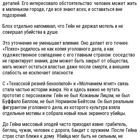
деталей. Его интересовало обстоятельство: человек может жить
в маленьком городе, где все знают всех, и оставаться вне
подозрений.
Блох отдельно напоминал, что Гейн не держал мотель и не
совершал убийства в душе.
Это уточнение не уменьшает влияние. Оно делает его точнее.
«Психо» родилось не как копия уголовного дела, а как
художественное совпадение с его главным страхом: соседство
не гарантирует знания, дом может быть закрыт от общества,
мать может остаться властью даже после смерти, а внешняя
слабость не исключает опасности.
С «Техасской резней бензопилой» и «Молчанием ягнят» связь
стала частью истории жанра. Но и здесь важно не путать
прототип с персонажем. Гейн не был Кожаным Лицом, не был
Буффало Биллом, не был Норманом Бейтсом. Он был реальным
фигурантом уголовного дела, из которого культура взяла
отдельные мотивы и собрала новый язык экранного убийцы.
До Гейна массовый злодей часто приходил извне: грабитель,
беглец, чужак, человек с дороги, бандит с оружием. После Гейна
страх стал ближе к дому. Убийца мог быть не сильным, не