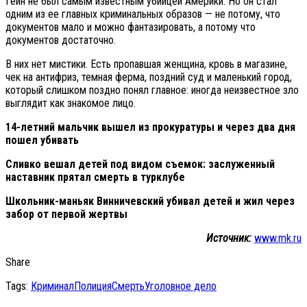
Гейн не был самым известным убийцей Америки. Но он стал
одним из ее главных криминальных образов — не потому, что
документов мало и можно фантазировать, а потому что
документов достаточно.
В них нет мистики. Есть пропавшая женщина, кровь в магазине,
чек на антифриз, темная ферма, поздний суд и маленький город,
который слишком поздно понял главное: иногда неизвестное зло
выглядит как знакомое лицо.
14-летний мальчик вышел из прокуратуры и через два дня
пошел убивать
Cливко вешал детей под видом съемок: заслуженный
наставник прятал смерть в турклубе
Школьник-маньяк Винничевский убивал детей и жил через
забор от первой жертвы
Источник:
www.mk.ru
Share
Tags:
Криминал
Полиция
Смерть
Уголовное дело