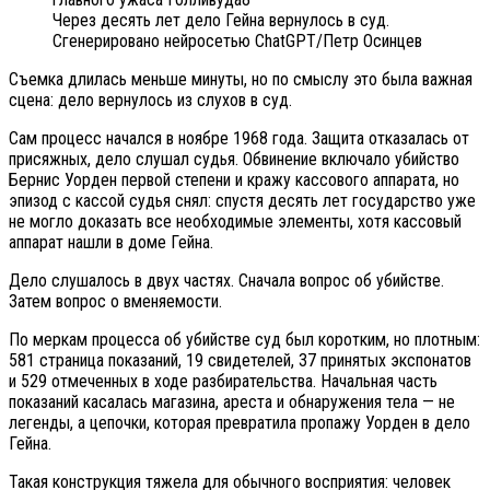
Через десять лет дело Гейна вернулось в суд.
Сгенерировано нейросетью ChatGPT/Петр Осинцев
Съемка длилась меньше минуты, но по смыслу это была важная
сцена: дело вернулось из слухов в суд.
Сам процесс начался в ноябре 1968 года. Защита отказалась от
присяжных, дело слушал судья. Обвинение включало убийство
Бернис Уорден первой степени и кражу кассового аппарата, но
эпизод с кассой судья снял: спустя десять лет государство уже
не могло доказать все необходимые элементы, хотя кассовый
аппарат нашли в доме Гейна.
Дело слушалось в двух частях. Сначала вопрос об убийстве.
Затем вопрос о вменяемости.
По меркам процесса об убийстве суд был коротким, но плотным:
581 страница показаний, 19 свидетелей, 37 принятых экспонатов
и 529 отмеченных в ходе разбирательства. Начальная часть
показаний касалась магазина, ареста и обнаружения тела — не
легенды, а цепочки, которая превратила пропажу Уорден в дело
Гейна.
Такая конструкция тяжела для обычного восприятия: человек