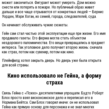
может закончиться. Фигурант может умереть. Дом можно
снести или потерять в пожаре. Но публичный образ живет
дальше и все чаще отрывается от конкретных людей — Бернис
Уорден, Мэри Хоган, их семей, города, следователей, суда.
Он начинает обслуживать чужие сюжеты.
Гейн сам стал частью этой эксплуатации еще при жизни. Его имя
продавало газеты. Его ферма могла стать объектом
нездорового паломничества. Его вещи превращались в предмет
интереса. Так уголовное дело получает вторую жизнь: сначала
как страх, потом как сувенир, потом как кино.
Плейнфилд хотел закрыть дверь. Но дверь уже была открыта
для всей страны.
Кино использовало не Гейна, а форму
страха
Связь Гейна с «Психо» десятилетиями упрощали. Будто Роберт
Блох просто взял висконсинское дело и переписал его в
Нормана Бейтса. Сам Блох говорил иначе: он не использовал
Гейна как прямую основу для персонажа и не знал многих