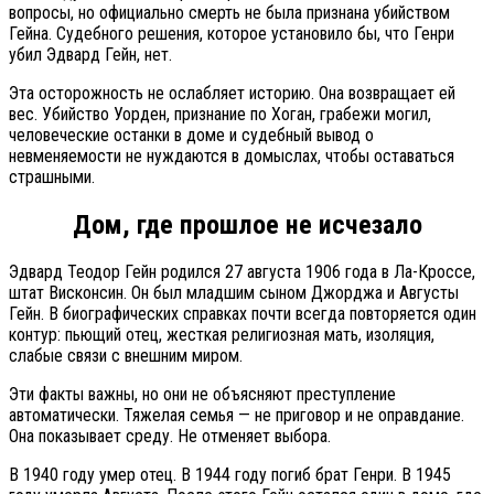
вопросы, но официально смерть не была признана убийством
Гейна. Судебного решения, которое установило бы, что Генри
убил Эдвард Гейн, нет.
Эта осторожность не ослабляет историю. Она возвращает ей
вес. Убийство Уорден, признание по Хоган, грабежи могил,
человеческие останки в доме и судебный вывод о
невменяемости не нуждаются в домыслах, чтобы оставаться
страшными.
Дом, где прошлое не исчезало
Эдвард Теодор Гейн родился 27 августа 1906 года в Ла-Кроссе,
штат Висконсин. Он был младшим сыном Джорджа и Августы
Гейн. В биографических справках почти всегда повторяется один
контур: пьющий отец, жесткая религиозная мать, изоляция,
слабые связи с внешним миром.
Эти факты важны, но они не объясняют преступление
автоматически. Тяжелая семья — не приговор и не оправдание.
Она показывает среду. Не отменяет выбора.
В 1940 году умер отец. В 1944 году погиб брат Генри. В 1945