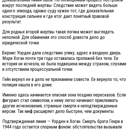
вокруг последней жертвы. Следствие может видеть больше
одного эпизода, однако суду нужен тот, где доказательная
конструкция сильнее и где итог дает понятный правовой
результат.
Для родных второй жертвы такая логика может выглядеть
неполной. Для обвинения это способ довести дело до
юридической точки.
Бернис Уорден дала следствию улику, адрес и входную дверь.
Мэри Хоган почти три года оставалась пропажей без тела. Ее
история не исчезла, но была подвешена между страхом, слухами
и отсутствием процессуальной точки.
Гейн вернул ее в дело не признанием совести. Ее вернуло то, что
полиция нашла в его доме.
Именно здесь начинается опасная зона поздних пересказов. Если
фигурант стал символом, к нему легко начинают приклеивать
другие исчезновения, странные смерти и неподтвержденные
версии. Так миф расширяет дело быстрее, чем документы.
Подтвержденная линия — Уорден и Хоган. Смерть брата Генри в
1944 году остается спорным фоном: обстоятельства вызывали