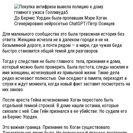
До Бернис Уорден была пропавшая Мэри Хоган.
Сгенерировано нейросетью ChatGPT/Петр Осинцев
Для маленького сообщества это была тревожная история без
ответа. Женщина исчезла не в далеком городе и не на
безымянной дороге, а почти рядом — в мире, где чужая беда
быстро становится общей темой для разговоров.
Тогда у следствия не было главного: тела, признания и дома,
который можно было проверить. Была пустота, следы насилия и
имя женщины, исчезнувшей из привычной жизни. Такие дела
редко исчезают полностью. Они оседают в памяти, переходят в
слухи и ждут момента, когда новый факт заставит посмотреть на
них заново.
После ареста Гейна исчезновение Хоган перестало быть
отдельной темной строкой. В доме нашли останки, которые
связали с ней. Сам Гейн признался в ее убийстве. Но судили его
за Бернис Уорден.
Это важная граница. Признание по Хоган существовало.
Доказательная линия была. Но полноценный процесс построили