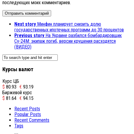
последующих моих комментариев.
Next story
Минфин планирует снизить долю
государственных ипотечных программ до 30 процентов
Previous story
На Украине разбился бомбардировщик
Су-24М: экипаж погиб, версии крушения расходятся
(ВИДЕО)
Курсы валют
Курс ЦБ
$
80.93
€
93.19
Биржевой курс
$
81.64
€
94.15
Recent Posts
Popular Posts
Recent Comments
Tags