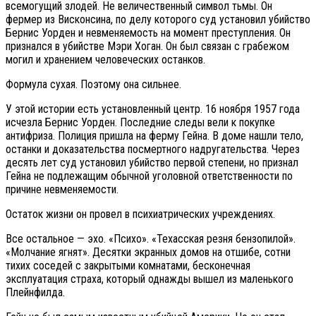
всемогущий злодей. Не величественный символ тьмы. Он
фермер из Висконсина, по делу которого суд установил убийство
Бернис Уорден и невменяемость на момент преступления. Он
признался в убийстве Мэри Хоган. Он был связан с грабежом
могил и хранением человеческих останков.
Формула сухая. Поэтому она сильнее.
У этой истории есть установленный центр. 16 ноября 1957 года
исчезла Бернис Уорден. Последние следы вели к покупке
антифриза. Полиция пришла на ферму Гейна. В доме нашли тело,
останки и доказательства посмертного надругательства. Через
десять лет суд установил убийство первой степени, но признал
Гейна не подлежащим обычной уголовной ответственности по
причине невменяемости.
Остаток жизни он провел в психиатрических учреждениях.
Все остальное — эхо. «Психо». «Техасская резня бензопилой».
«Молчание ягнят». Десятки экранных домов на отшибе, сотни
тихих соседей с закрытыми комнатами, бесконечная
эксплуатация страха, который однажды вышел из маленького
Плейнфилда.