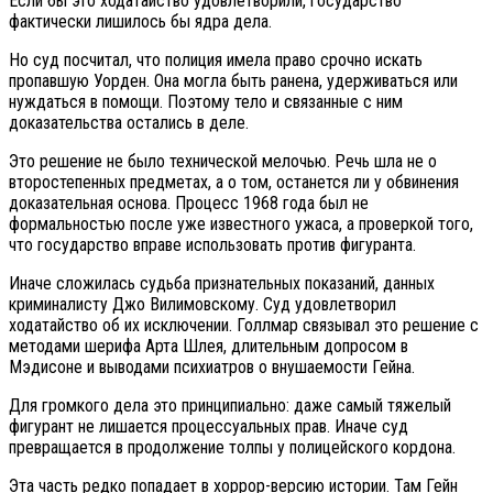
Если бы это ходатайство удовлетворили, государство
фактически лишилось бы ядра дела.
Но суд посчитал, что полиция имела право срочно искать
пропавшую Уорден. Она могла быть ранена, удерживаться или
нуждаться в помощи. Поэтому тело и связанные с ним
доказательства остались в деле.
Это решение не было технической мелочью. Речь шла не о
второстепенных предметах, а о том, останется ли у обвинения
доказательная основа. Процесс 1968 года был не
формальностью после уже известного ужаса, а проверкой того,
что государство вправе использовать против фигуранта.
Иначе сложилась судьба признательных показаний, данных
криминалисту Джо Вилимовскому. Суд удовлетворил
ходатайство об их исключении. Голлмар связывал это решение с
методами шерифа Арта Шлея, длительным допросом в
Мэдисоне и выводами психиатров о внушаемости Гейна.
Для громкого дела это принципиально: даже самый тяжелый
фигурант не лишается процессуальных прав. Иначе суд
превращается в продолжение толпы у полицейского кордона.
Эта часть редко попадает в хоррор-версию истории. Там Гейн