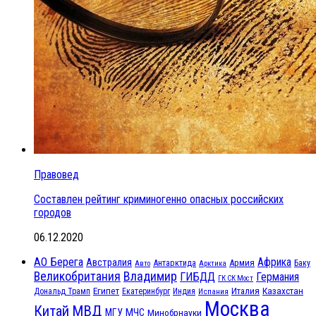
Правовед
Составлен рейтинг криминогенно опасных российских
городов
06.12.2020
АО Берега
Африка
Австралия
Антарктида
Армия
Баку
Авто
Арктика
Великобритания
Владимир
ГИБДД
Германия
ГК СК Мост
Египет
Казахстан
Италия
Дональд Трамп
Екатеринбург
Индия
Испания
Москва
МВД
Китай
МЧС
МГУ
Минобрнауки