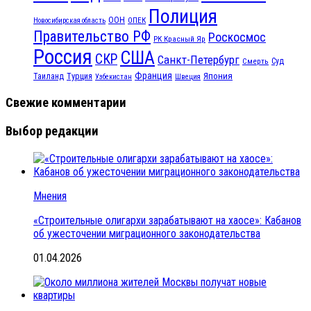
Полиция
ООН
ОПЕК
Новосибирская область
Правительство РФ
Роскосмос
РК Красный Яр
Россия
США
СКР
Санкт-Петербург
Смерть
Суд
Франция
Турция
Япония
Таиланд
Узбекистан
Швеция
Свежие комментарии
Выбор редакции
Мнения
«Строительные олигархи зарабатывают на хаосе»: Кабанов
об ужесточении миграционного законодательства
01.04.2026