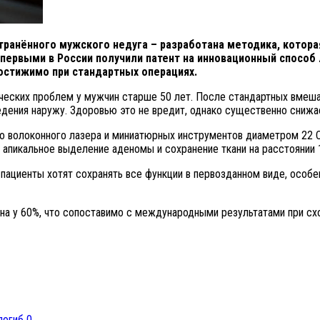
транённого мужского недуга – разработана методика, котора
первыми в России получили патент на инновационный способ
остижимо при стандартных операциях.
ческих проблем у мужчин старше 50 лет. После стандартных вмеша
дения наружу. Здоровью это не вредит, однако существенно снижа
го волоконного лазера и миниатюрных инструментов диаметром 22 
апикальное выделение аденомы и сохранение ткани на расстоянии 1
пациенты хотят сохранять все функции в первозданном виде, особ
ена у 60%, что сопоставимо с международными результатами при с
0