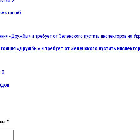
век погиб
тояния «Дружбы» и требует от Зеленского пустить инспектор
0
одов
ены
*