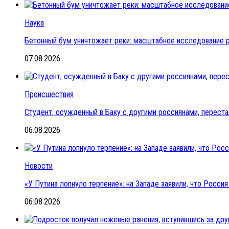
Наука
Бетонный бум уничтожает реки: масштабное исследование 
07.08.2026
Происшествия
Студент, осужденный в Баку с другими россиянами, переста
06.08.2026
Новости
«У Путина лопнуло терпение»: на Западе заявили, что Росс
06.08.2026