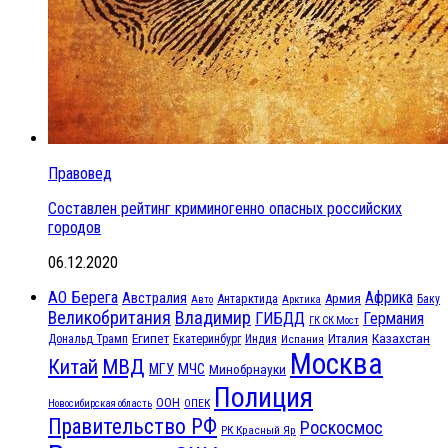
Правовед
Составлен рейтинг криминогенно опасных российских
городов
06.12.2020
АО Берега
Африка
Австралия
Антарктида
Армия
Баку
Авто
Арктика
Великобритания
Владимир
ГИБДД
Германия
ГК СК Мост
Египет
Казахстан
Италия
Дональд Трамп
Екатеринбург
Индия
Испания
Москва
МВД
Китай
МЧС
МГУ
Минобрнауки
Полиция
ООН
ОПЕК
Новосибирская область
Правительство РФ
Роскосмос
РК Красный Яр