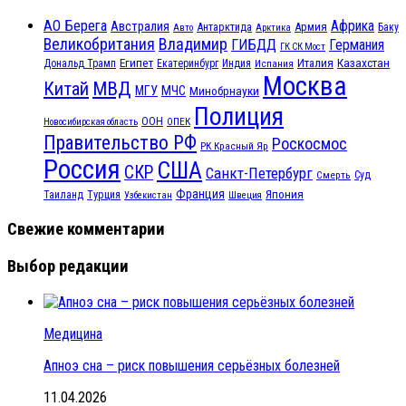
АО Берега
Африка
Австралия
Антарктида
Армия
Баку
Авто
Арктика
Великобритания
Владимир
ГИБДД
Германия
ГК СК Мост
Египет
Казахстан
Италия
Дональд Трамп
Екатеринбург
Индия
Испания
Москва
МВД
Китай
МЧС
МГУ
Минобрнауки
Полиция
ООН
ОПЕК
Новосибирская область
Правительство РФ
Роскосмос
РК Красный Яр
Россия
США
СКР
Санкт-Петербург
Смерть
Суд
Франция
Турция
Япония
Таиланд
Узбекистан
Швеция
Свежие комментарии
Выбор редакции
Медицина
Апноэ сна – риск повышения серьёзных болезней
11.04.2026