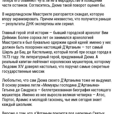
теперь его обвиняют чуть ли не в мародерстве и похищении
части останков. Согласитесь, Дюма такой поворот оценил бы.
В нидерландском Маастрихте разгорается скандал, которую
впору экранизировать. Причем неизвестно, что получится раньше
— результаты ДНК-экспертизы или сериал.
Главный герой этой истории — бывший городской археолог Вим
Дейкман. Более сорока лет он занимался археологией
Маастрихта и был буквально одержим одной идеей: именно у них
должен быть похоронен настоящий Д’Артаньян — тот самый
Шарль де Бац де Кастельмор, который погиб при осаде города в
1673 году. Не литературный герой, придуманный Дюма. А
реальный капитан-лейтенант королевских мушкетеров, которому
Людовик XIV доверял настолько, что поручал самые секретные
государственные миссии.
Любопытно, что сам Дюма своего Д’Артаньяна тоже не выдумал.
В основу романа легли «Мемуары господина Д’Артаньяна»
Гатьена де Сандраса — беллетризованная биография настоящего
мушкетера. Именно из нее выросла великая четверка — Атос,
Портос, Арамис и молодой гасконец, чье имя сегодня знает
каждый школьник.
Версию о том, что д’Артаньян покоится под церковью Святых