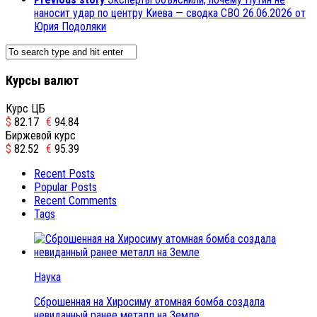
наносит удар по центру Киева — сводка СВО 26.06.2026 от
Юрия Подоляки
Курсы валют
Курс ЦБ
$
82.17
€
94.84
Биржевой курс
$
82.52
€
95.39
Recent Posts
Popular Posts
Recent Comments
Tags
Наука
Сброшенная на Хиросиму атомная бомба создала
невиданный ранее металл на Земле