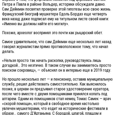
Петра и Павла в районе Вольдер, историки обсуждали давно.
Сам Дейкман посвятил проверке этой гипотезы всю свою жизнь.
Французский биограф мушкетера Одоль Бордаз еще четверть
века назад даже подписал ему на титульном листе своей книги:
«Именно вы должны найти его могилу».
Похоже, археолог воспринял это почти как рыцарский обет.
Самое удивительное, что сам Дейкман еще несколько лет назад
говорил журналистам прямо противоположное тому, что начал
делать.
«Нельзя просто так начать раскопки, руководствуясь лишь
догадкой… Это неэтично. В таком случае вы занимаетесь просто
поиском сокровищ», — объяснял он в интервью еще в 2019 году.
Но прошло несколько лет — и пенсионер, оставив муниципальную
службу, решил действовать самостоятельно. Как выяснилось
позже, в церкви он предъявил старое удостоверение куратора,
после чего вместе с двумя помощниками принялся копать под
алтарем. Одним из помощников стал немец Томас Самек — врач
«скорой помощи», который в свободное время настолько
увлечен мушкетерами, что ездит на исторические фестивали в
образе… самого Д’Артаньяна. С бородой, шпагой, плащом и