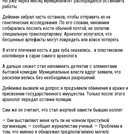
Но уже через месяц муниципалитет распорядился остановить
работы.
Дейкман забрал часть останков, чтобы отправить их на
генетические исследования. По его словам, чиновники
собирались послать кости обычной почтой, не оплатив
специальную транспортировку. Археолог испугался, что
бесценные артефакты могут повредить или вовсе потерять.
В итоге плечевая кость и два зуба оказались… в пластиковом
контейнере в сарае самого археолога.
А дальше сюжет стал напоминать детектив с элементами
бытовой комедии. Муниципальные власти вдруг заявили, что
раскопки велись без необходимых разрешений.
Дейкмана вызвали на допрос и предъявили обвинения в краже и
присвоении государственного имущества. Только после этого
археолог передал останки полиции.
Сам же он считает, что стал жертвой зависти бывших коллег.
— Они выставляют меня чуть ли не членом преступной
организации, — сообщил журналистам ученый. — Проблема в
том, что именно я обнаружил предполагаемую могилу.