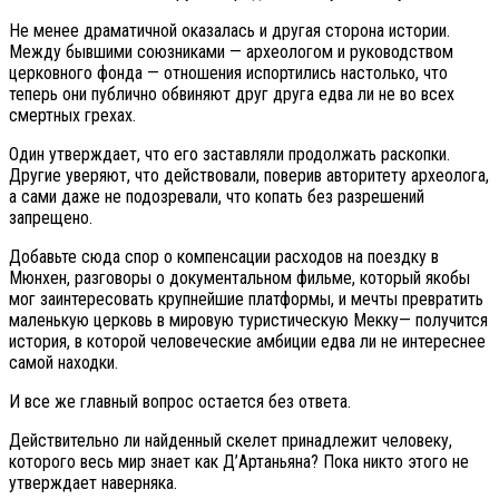
Не менее драматичной оказалась и другая сторона истории.
Между бывшими союзниками — археологом и руководством
церковного фонда — отношения испортились настолько, что
теперь они публично обвиняют друг друга едва ли не во всех
смертных грехах.
Один утверждает, что его заставляли продолжать раскопки.
Другие уверяют, что действовали, поверив авторитету археолога,
а сами даже не подозревали, что копать без разрешений
запрещено.
Добавьте сюда спор о компенсации расходов на поездку в
Мюнхен, разговоры о документальном фильме, который якобы
мог заинтересовать крупнейшие платформы, и мечты превратить
маленькую церковь в мировую туристическую Мекку— получится
история, в которой человеческие амбиции едва ли не интереснее
самой находки.
И все же главный вопрос остается без ответа.
Действительно ли найденный скелет принадлежит человеку,
которого весь мир знает как Д’Артаньяна? Пока никто этого не
утверждает наверняка.