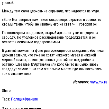
ученый.
Между тем сама церковь не скрывала, что надеется на чудо.
«Если Бог вверяет нам такое сокровище, скрытое в земле, то
кто мы такие, чтобы не извлечь его на свет?» — говорил он.
По последним сведениям, старый археолог уже отпущен на
свободу. Но уголовное расследование продолжается, и он
остается основным подозреваемым.
В данный момент на фоне разгорающегося скандала работники
церкви заявили, что уже не хотят никакого музея и никакой
мировой славы, а лишь установят достойное надгробие, а
останки Шевалье Д’Артаньяна или кого бы то ни было, вновь
предадут земле — на том же самом месте, где они покоились
три с лишним века.
Источник:
www.mk.ru
Share
Tags:
Полиция
Франция
Это вы еще не читали...