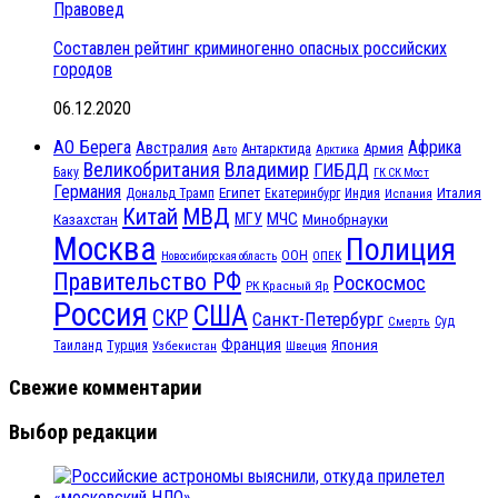
Правовед
Составлен рейтинг криминогенно опасных российских
городов
06.12.2020
АО Берега
Африка
Австралия
Антарктида
Армия
Авто
Арктика
Великобритания
Владимир
ГИБДД
Баку
ГК СК Мост
Германия
Египет
Италия
Дональд Трамп
Екатеринбург
Индия
Испания
МВД
Китай
МЧС
Казахстан
МГУ
Минобрнауки
Москва
Полиция
ООН
ОПЕК
Новосибирская область
Правительство РФ
Роскосмос
РК Красный Яр
Россия
США
СКР
Санкт-Петербург
Смерть
Суд
Франция
Турция
Япония
Таиланд
Узбекистан
Швеция
Свежие комментарии
Выбор редакции