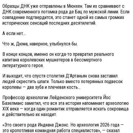
Образцы ДНК уже отправлены в Мюнхен. Там их сравнивают с
ДНК современного потомка рода де Бац по мужской линии. Если
совпадение подтвердится, это станет одной из самых громких
исторических сенсаций последних десятилетий.
А если нет…
Что ж, Дюма, наверное, улыбнулся бы.
В конце концов, именно он когда-то превратил реального
капитана королевских мушкетеров в бессмертного
литературного героя.
И выходит, что спустя столетия Д’Артаньян снова заставил
людей скрестить шпаги. Только вместо потерянных подвесок
королевы — два зуба и плечевая кость…
Профессор археологии Лейденского университета Йос
Базелманс заметил, что вся эта история напоминает археологию
XIX века — когда один романтик отправляется искать сокровища
и действительно их находит.
«Это своего рода Индиана Джонс. Но археология 2026 года —
это кропотливая командная работа специалистов», — сказал