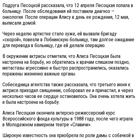
Подруга Песоцкой рассказала, что 12 апреля Песоцкая попала в
больницу. После обследования ей поставили диагноз —
онкология. После операции Алису в день ее рождения, 12 мая,
выписали домой.
Через неделю артистке стало хуже, ей вызвали бригаду
«скорой», повезли в Лобнинскую больницу, там долгое ожидание
для перевода в больницу, где ей делали операцию.
В окружении актрисы отметили, что Алиса Песоцкая была
настроена на борьбу, но обратилась к врачам слишком поздно,
метастазы агрессивно и быстро распространились, оказались
поражены жизненно важные органы.
Собеседница агентства также рассказала, что третьего июня к
актрисе приходил священник, соборовал ее и причастил, и через
несколько часов ее сердце остановилось. Она очень хотела жить
и была настроена на борьбу.
Алиса Песоцкая окончила актерско-режиссерский курс
Всероссийского фонда культуры в 1988 году, после чего играла
в Молодежном камерном театре «Славичи».
Широкую известность она приобрела по роли дамы с собачкой в