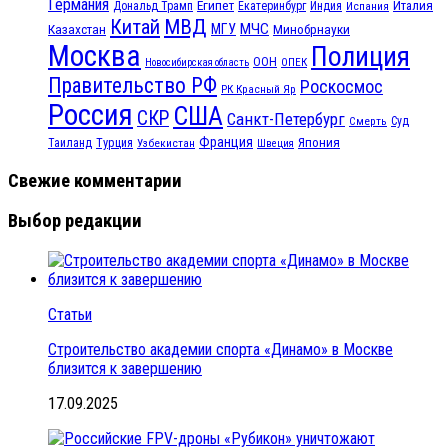
Германия
Египет
Италия
Дональд Трамп
Екатеринбург
Индия
Испания
МВД
Китай
МЧС
Казахстан
МГУ
Минобрнауки
Москва
Полиция
ООН
ОПЕК
Новосибирская область
Правительство РФ
Роскосмос
РК Красный Яр
Россия
США
СКР
Санкт-Петербург
Смерть
Суд
Франция
Турция
Япония
Таиланд
Узбекистан
Швеция
Свежие комментарии
Выбор редакции
Статьи
Строительство академии спорта «Динамо» в Москве
близится к завершению
17.09.2025