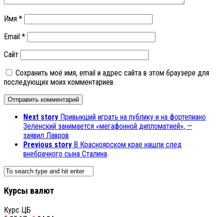
Имя
*
Email
*
Сайт
Сохранить моё имя, email и адрес сайта в этом браузере для
последующих моих комментариев.
Next story
Привыкший играть на публику и на фортепиано
Зеленский занимается «мегафонной дипломатией», —
заявил Лавров
Previous story
В Красноярском крае нашли след
внебрачного сына Сталина
Курсы валют
Курс ЦБ