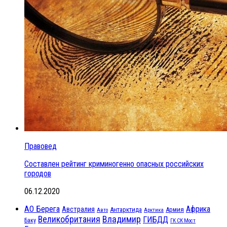
Правовед
Составлен рейтинг криминогенно опасных российских
городов
06.12.2020
АО Берега
Африка
Австралия
Антарктида
Армия
Авто
Арктика
Великобритания
Владимир
ГИБДД
Баку
ГК СК Мост