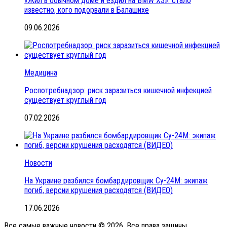
«Жил в обычном доме и ездил на BMW X3»: стало
известно, кого подорвали в Балашихе
09.06.2026
Медицина
Роспотребнадзор: риск заразиться кишечной инфекцией
существует круглый год
07.02.2026
Новости
На Украине разбился бомбардировщик Су-24М: экипаж
погиб, версии крушения расходятся (ВИДЕО)
17.06.2026
Все самые важные новости © 2026. Все права защины.