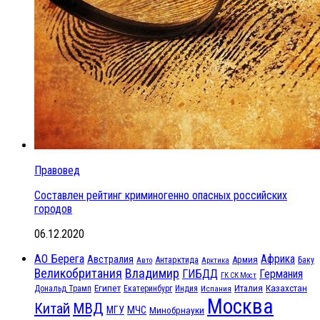
Правовед
Составлен рейтинг криминогенно опасных российских
городов
06.12.2020
АО Берега
Африка
Австралия
Антарктида
Армия
Баку
Авто
Арктика
Великобритания
Владимир
ГИБДД
Германия
ГК СК Мост
Египет
Казахстан
Италия
Дональд Трамп
Екатеринбург
Индия
Испания
Москва
МВД
Китай
МЧС
МГУ
Минобрнауки