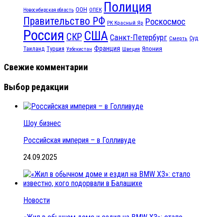
Полиция
ООН
ОПЕК
Новосибирская область
Правительство РФ
Роскосмос
РК Красный Яр
Россия
США
СКР
Санкт-Петербург
Смерть
Суд
Франция
Турция
Япония
Таиланд
Узбекистан
Швеция
Свежие комментарии
Выбор редакции
Шоу бизнес
Российская империя – в Голливуде
24.09.2025
Новости