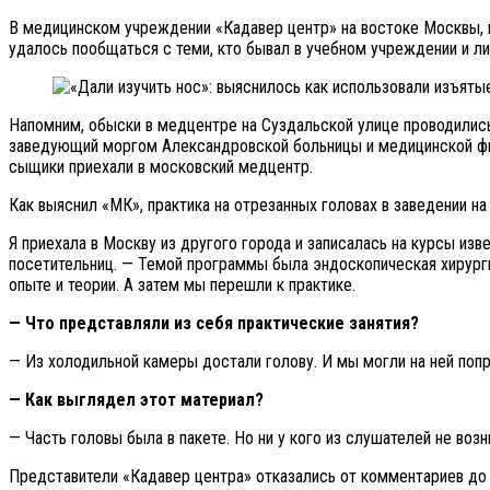
В медицинском учреждении «Кадавер центр» на востоке Москвы, г
удалось пообщаться с теми, кто бывал в учебном учреждении и ли
Напомним, обыски в медцентре на Суздальской улице проводились
заведующий моргом Александровской больницы и медицинской фир
сыщики приехали в московский медцентр.
Как выяснил «МК», практика на отрезанных головах в заведении 
Я приехала в Москву из другого города и записалась на курсы изв
посетительниц. — Темой программы была эндоскопическая хирургия
опыте и теории. А затем мы перешли к практике.
— Что представляли из себя практические занятия?
— Из холодильной камеры достали голову. И мы могли на ней попра
— Как выглядел этот материал?
— Часть головы была в пакете. Но ни у кого из слушателей не возн
Представители «Кадавер центра» отказались от комментариев до 