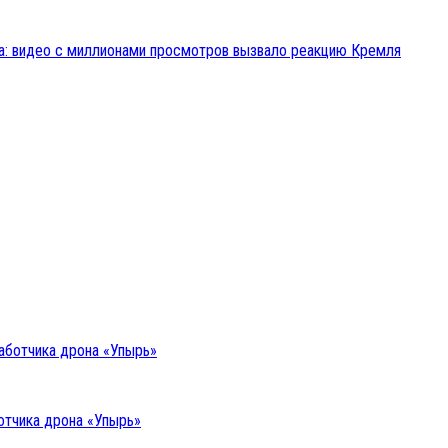
жа: видео с миллионами просмотров вызвало реакцию Кремля
отчика дрона «Упырь»