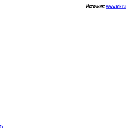
Источник:
www.mk.ru
О)