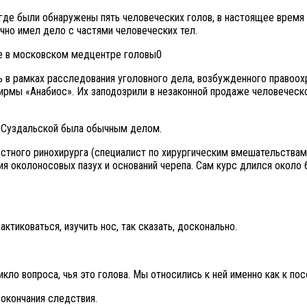
де были обнаружены пять человеческих голов, в настоящее время н
чно имел дело с частями человеческих тел.
 в рамках расследования уголовного дела, возбужденного правоох
мы «Анабиос». Их заподозрили в незаконной продаже человеческог
на Суздальской была обычным делом.
естного ринохирурга (специалист по хирургическим вмешательствам в
 околоносовых пазух и оснований черепа. Сам курс длился около 6 
ктиковаться, изучить нос, так сказать, досконально.
икло вопроса, чья это голова. Мы относились к ней именно как к по
окончания следствия.