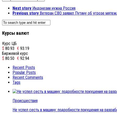
Next story
Индонезии нужна Россия
Previous story
Ветеран СВО заявил Путину об угрозе мяте
Курсы валют
Курс ЦБ
$
80.93
€
93.19
Биржевой курс
$
80.50
€
92.94
Recent Posts
Popular Posts
Recent Comments
Tags
Происшествия
Не успел сесть в машину: подробности покушения на разраб