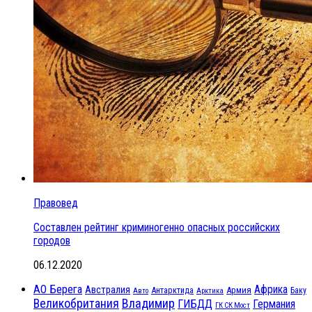
Правовед
Составлен рейтинг криминогенно опасных российских
городов
06.12.2020
АО Берега
Африка
Австралия
Антарктида
Армия
Баку
Авто
Арктика
Великобритания
Владимир
ГИБДД
Германия
ГК СК Мост