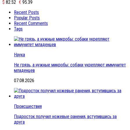
$
82.52
€
95.39
Recent Posts
Popular Posts
Recent Comments
Tags
Наука
Не грязь, а нужные микробы: собаки укрепляют иммунитет
младенцев
07.08.2026
Происшествия
Подросток получил ножевые ранения, вступившись за
друга