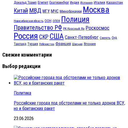
Египет
Казахстан
Италия
Дональд Трамп
Екатеринбург
Индия
Испания
Москва
МВД
Китай
МЧС
МГУ
Минобрнауки
Полиция
ООН
ОПЕК
Новосибирская область
Правительство РФ
Роскосмос
РК Красный Яр
Россия
США
СКР
Санкт-Петербург
Смерть
Суд
Франция
Турция
Япония
Таиланд
Узбекистан
Швеция
Свежие комментарии
Выбор редакции
Политика
Российские города под обстрелами не только дронов ВСУ,
но и британских ракет
23.06.2026