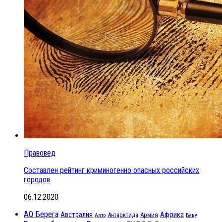
Правовед
Составлен рейтинг криминогенно опасных российских
городов
06.12.2020
АО Берега
Австралия
Африка
Антарктида
Армия
Баку
Авто