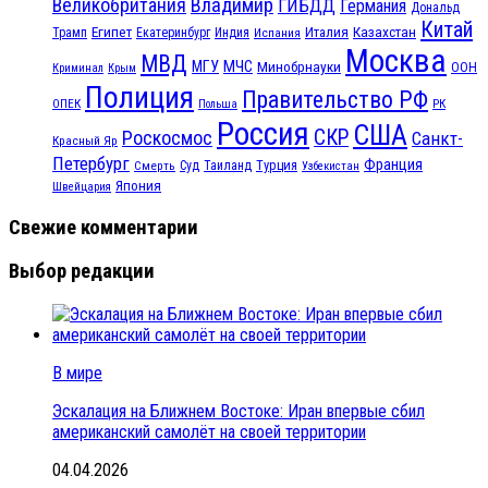
Великобритания
Владимир
ГИБДД
Германия
Дональд
Китай
Египет
Казахстан
Италия
Трамп
Екатеринбург
Индия
Испания
Москва
МВД
МЧС
МГУ
Минобрнауки
ООН
Криминал
Крым
Полиция
Правительство РФ
ОПЕК
РК
Польша
Россия
США
СКР
Роскосмос
Санкт-
Красный Яр
Петербург
Франция
Турция
Смерть
Суд
Таиланд
Узбекистан
Япония
Швейцария
Свежие комментарии
Выбор редакции
В мире
Эскалация на Ближнем Востоке: Иран впервые сбил
американский самолёт на своей территории
04.04.2026