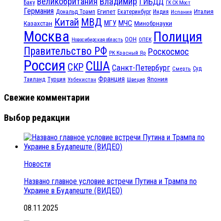
Великобритания
Владимир
ГИБДД
Баку
ГК СК Мост
Германия
Египет
Италия
Дональд Трамп
Екатеринбург
Индия
Испания
МВД
Китай
МЧС
Казахстан
МГУ
Минобрнауки
Москва
Полиция
ООН
ОПЕК
Новосибирская область
Правительство РФ
Роскосмос
РК Красный Яр
Россия
США
СКР
Санкт-Петербург
Смерть
Суд
Франция
Турция
Япония
Таиланд
Узбекистан
Швеция
Свежие комментарии
Выбор редакции
Новости
Названо главное условие встречи Путина и Трампа по
Украине в Будапеште (ВИДЕО)
08.11.2025