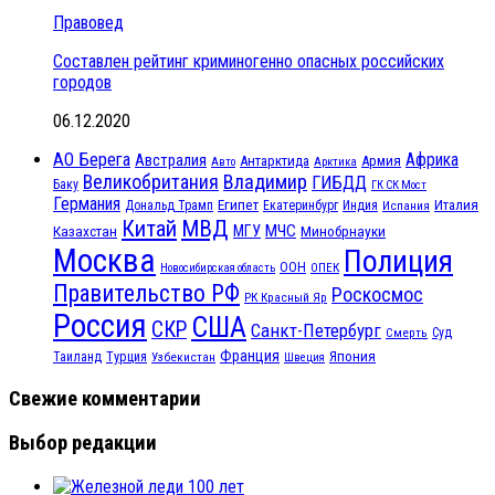
Правовед
Составлен рейтинг криминогенно опасных российских
городов
06.12.2020
АО Берега
Африка
Австралия
Антарктида
Армия
Авто
Арктика
Великобритания
Владимир
ГИБДД
Баку
ГК СК Мост
Германия
Египет
Италия
Дональд Трамп
Екатеринбург
Индия
Испания
МВД
Китай
МЧС
Казахстан
МГУ
Минобрнауки
Москва
Полиция
ООН
ОПЕК
Новосибирская область
Правительство РФ
Роскосмос
РК Красный Яр
Россия
США
СКР
Санкт-Петербург
Смерть
Суд
Франция
Турция
Япония
Таиланд
Узбекистан
Швеция
Свежие комментарии
Выбор редакции