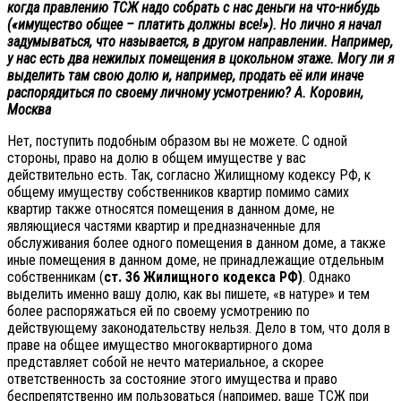
когда правлению ТСЖ надо собрать с нас деньги на что-нибудь
(«имущество общее – платить должны все!»). Но лично я начал
задумываться, что называется, в другом направлении. Например,
у нас есть два нежилых помещения в цокольном этаже. Могу ли я
выделить там свою долю и, например, продать её или иначе
распорядиться по своему личному усмотрению? А. Коровин,
Москва
Нет, поступить подобным образом вы не можете. С одной
стороны, право на долю в общем имуществе у вас
действительно есть. Так, согласно Жилищному кодексу РФ, к
общему имуществу собственников квартир помимо самих
квартир также относятся помещения в данном доме, не
являющиеся частями квартир и предназначенные для
обслуживания более одного помещения в данном доме, а также
иные помещения в данном доме, не принадлежащие отдельным
собственникам (
ст. 36 Жилищного кодекса РФ)
. Однако
выделить именно вашу долю, как вы пишете, «в натуре» и тем
более распоряжаться ей по своему усмотрению по
действующему законодательству нельзя. Дело в том, что доля в
праве на общее имущество многоквартирного дома
представляет собой не нечто материальное, а скорее
ответственность за состояние этого имущества и право
беспрепятственно им пользоваться (например, ваше ТСЖ при