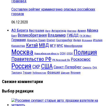
Правовед
Составлен рейтинг криминогенно опасных российских
городов
06.12.2020
АО Берега
Африка
Австралия
Антарктида
Армия
Авто
Арктика
Великобритания
Владимир
ГИБДД
Баку
ГК СК Мост
Германия
Египет
Италия
Дональд Трамп
Екатеринбург
Индия
Испания
МВД
Китай
МЧС
Казахстан
МГУ
Минобрнауки
Москва
Полиция
ООН
ОПЕК
Новосибирская область
Правительство РФ
Роскосмос
РК Красный Яр
Россия
США
СКР
Санкт-Петербург
Смерть
Суд
Франция
Турция
Япония
Таиланд
Узбекистан
Швеция
Свежие комментарии
Выбор редакции