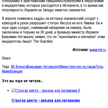
отношению к христианским священнослужителям в Иерусалиме
и инцидентами, которые расходятся в Интернете, в то время как
популярность Израиля на Западе заметно снижается.
В апреле появились кадры, на которых израильский солдат с
кувалдой в руках разрушает статую Иисуса на юге Ливана. Он и
еще один солдат, снимавший нападение на камеру, были
заключены в тюрьму на 30 дней, а премьер-министр Израиля
Биньямин Нетаньяху заявил, что он “ошеломлен и опечален” этим
инцидентом, пишет The Guardian.
Источник:
www.mk.ru
Share
Tags:
АО Берега
Биньямин Нетаньяху
Министерство юстиции
Тель-
Авив
Франция
Это вы еще не читали...
0
Строгая диета – вредна для организма