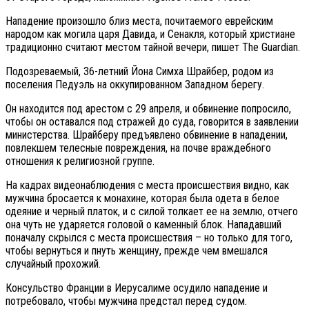
Нападение произошло близ места, почитаемого еврейским
народом как могила царя Давида, и Сенакля, который христиане
традиционно считают местом тайной вечери, пишет The Guardian.
Подозреваемый, 36-летний Йона Симха Шрайбер, родом из
поселения Педуэль на оккупированном Западном берегу.
Он находится под арестом с 29 апреля, и обвинение попросило,
чтобы он оставался под стражей до суда, говорится в заявлении
министерства. Шрайберу предъявлено обвинение в нападении,
повлекшем телесные повреждения, на почве враждебного
отношения к религиозной группе.
На кадрах видеонаблюдения с места происшествия видно, как
мужчина бросается к монахине, которая была одета в белое
одеяние и черный платок, и с силой толкает ее на землю, отчего
она чуть не ударяется головой о каменный блок. Нападавший
поначалу скрылся с места происшествия – но только для того,
чтобы вернуться и пнуть женщину, прежде чем вмешался
случайный прохожий.
Консульство Франции в Иерусалиме осудило нападение и
потребовало, чтобы мужчина предстал перед судом.