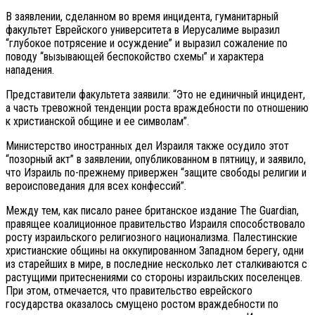
В заявлении, сделанном во время инцидента, гуманитарный
факультет Еврейского университета в Иерусалиме выразил
“глубокое потрясение и осуждение” и выразил сожаление по
поводу “вызывающей беспокойство схемы” и характера
нападения.
Представители факультета заявили: “Это не единичный инцидент,
а часть тревожной тенденции роста враждебности по отношению
к христианской общине и ее символам”.
Министерство иностранных дел Израиля также осудило этот
“позорный акт” в заявлении, опубликованном в пятницу, и заявило,
что Израиль по-прежнему привержен “защите свободы религии и
вероисповедания для всех конфессий”.
Между тем, как писало ранее британское издание The Guardian,
правящее коалиционное правительство Израиля способствовало
росту израильского религиозного национализма. Палестинские
христианские общины на оккупированном Западном берегу, одни
из старейших в мире, в последние несколько лет сталкиваются с
растущими притеснениями со стороны израильских поселенцев.
При этом, отмечается, что правительство еврейского
государства оказалось смущено ростом враждебности по