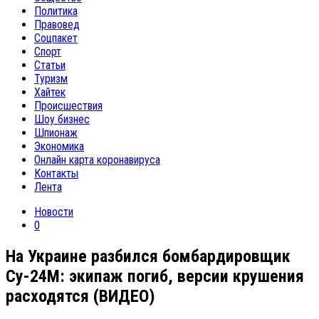
Политика
Правовед
Соцпакет
Спорт
Статьи
Туризм
Хайтек
Происшествия
Шоу бизнес
Шпионаж
Экономика
Онлайн карта коронавируса
Контакты
Лента
Новости
0
На Украине разбился бомбардировщик
Су-24М: экипаж погиб, версии крушения
расходятся (ВИДЕО)