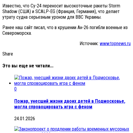
Известно, что Су-24 переносит высокоточные ракеты Storm
Shadow (США) и SCALP-EG (Франция, Германия), что делает
утрату судна серьезным уроном для ВВС Украины.
Ранее наш сайт писал, что в крушении Ан-26 погибли военные из
Североморска.
Источник:
www.topnews.ru
Share
Это вы еще не читали...
0
Пожар, унесший жизни двоих детей в Подмосковье,
могла спровоцировать игра с феном
24.01.2026