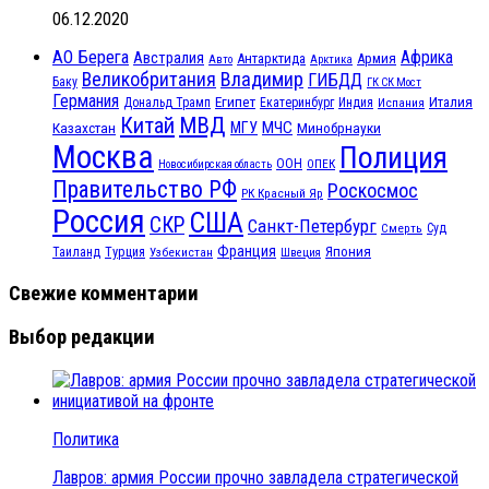
06.12.2020
АО Берега
Африка
Австралия
Антарктида
Армия
Авто
Арктика
Великобритания
Владимир
ГИБДД
Баку
ГК СК Мост
Германия
Египет
Италия
Дональд Трамп
Екатеринбург
Индия
Испания
МВД
Китай
МЧС
Казахстан
МГУ
Минобрнауки
Москва
Полиция
ООН
ОПЕК
Новосибирская область
Правительство РФ
Роскосмос
РК Красный Яр
Россия
США
СКР
Санкт-Петербург
Смерть
Суд
Франция
Турция
Япония
Таиланд
Узбекистан
Швеция
Свежие комментарии
Выбор редакции
Политика
Лавров: армия России прочно завладела стратегической