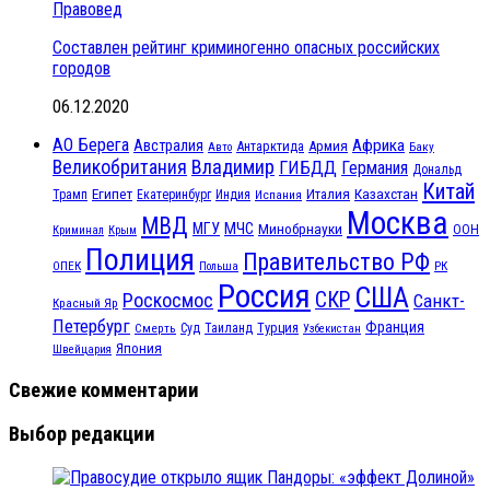
Правовед
Составлен рейтинг криминогенно опасных российских
городов
06.12.2020
АО Берега
Африка
Австралия
Антарктида
Армия
Баку
Авто
Великобритания
Владимир
ГИБДД
Германия
Дональд
Китай
Египет
Казахстан
Италия
Трамп
Екатеринбург
Индия
Испания
Москва
МВД
МЧС
МГУ
Минобрнауки
ООН
Криминал
Крым
Полиция
Правительство РФ
ОПЕК
РК
Польша
Россия
США
СКР
Роскосмос
Санкт-
Красный Яр
Петербург
Франция
Турция
Смерть
Суд
Таиланд
Узбекистан
Япония
Швейцария
Свежие комментарии
Выбор редакции