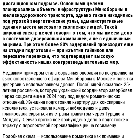
дистанционном подрыве. Основными целями
планировались объекты инфраструктуры Минобороны и
железнодорожного транспорта, однако также находились
под угрозой энергетические узлы, административные
здания и места массового скопления людей. Такой
широкий спектр целей говорит о том, что мы имеем дело
с системной диверсионной кампанией, а не с единичными
акциями. При этом более 80% задержаний происходят еще
на стадии подготовки — при изъятии тайников или
перехвате переписки, что подтверждает высокую
эффективность наших контрразведывательных мер.
Недавним примером стала сорванная операция по покушению на
высокопоставленного офицера Минобороны в Москве и попытка
диверсии с использованием дронов. Пособницей оказалась 25-
летняя россиянка, которую украинский координатор завербовал
через соцсети еще в 2024 году под видом романтических
отношений. Женщина подготовила квартиру для конспирации
исполнителя, установила камеры наблюдения и даже
планировала скрыться из страны транзитом через Турцию и
Молдову. Сейчас против нее возбуждено дело о подготовке к
теракту с перспективой переквалификации на госизмену.
Подобная схема — использование романтики как приманки и