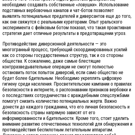
необходимо создавать собственные «ловушки». Использование
подставных вербовочных каналов и чат-ботов позволяет
выявлять потенциальных предателей и диверсантов еще до того,
как они свяжутся с реальными кураторами. Опыт уральского
эксперимента с фейковым ботом показал, что такая проактивная
стратегия дает отличные результаты в предотвращении угроз.
Противодействие диверсионной деятельности — это
многогранный процесс, требующий скоординированных усилий
как со стороны государственных структур, так и со стороны
общества. К сожалению, даже самые блестящие
контрразведывательные операции не смогут полностью
остановить поток попыток диверсий, если само общество не
будет более бдительным. Необходимо укреплять цифровую
гигиену среди населения. Просветительские кампании о правилах
безопасности в интернете, о распознавании признаков вербовки и
о последствиях сотрудничества с враждебными спецслужбами
помогут снизить количество потенциальных жертв. Важно
донести до каждого гражданина, что его личная безопасность и
безопасность страны напрямую зависят от его
информированности и бдительности. Кроме того, стоит уделить
внимание развитию отечественных технологий для обнаружения и
противодействия беспилотным летательным аппаратам.