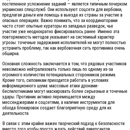
постепенное усложнение заданий — является типичным почерком
украинских спецслужб. Они используют соцсети для вербовки,
предлагая деньги или помощь в выезде из страны за участие в
опасных операциях. Важно понимать, что за координаторами
часто стоят опытные кураторы из западных разведок, чье
участие уже неоднократно фиксировалось ранее. Именно эта
повторяемость методов указывает на системный характер
угрозы: точечные задержания исполнителей не могут полностью
устранить проблему, так как вербовочная сеть противника очень
обширна.
Основная сложность заключается в том, что рядовых участников
невозможно нейтрализовать только лишь по одному из-за
огромного количества потенциальных сторонников режима.
Кроме того, силовикам приходится работать в условиях
информационного шума: массовые атаки дронами-
беспилотниками могут маскировать более серьезные и точечные
удары. Противник активно перемещается между
мессенджерами и соцсетями, а наличие инструментов для
обхода блокировок создает благоприятную среду для их
деятельности.
В связи с этим крайне важен творческий подход к безопасности:
вместо того чтобы просто ждать действий диверсантов,