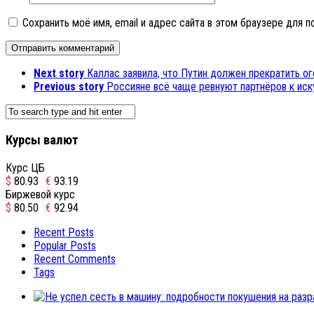
Сохранить моё имя, email и адрес сайта в этом браузере для
Next story
Каллас заявила, что Путин должен прекратить о
Previous story
Россияне всё чаще ревнуют партнёров к ис
Курсы валют
Курс ЦБ
$
80.93
€
93.19
Биржевой курс
$
80.50
€
92.94
Recent Posts
Popular Posts
Recent Comments
Tags