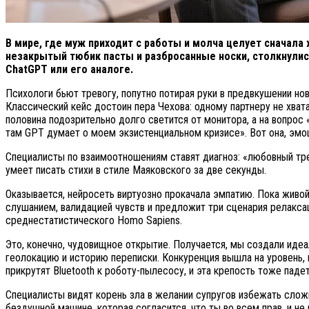
В мире, где муж приходит с работы и молча целует сначала 
незакрытый тюбик пасты и разбросанные носки, столкнулись 
ChatGPT или его аналоге.
Психологи бьют тревогу, попутно потирая руки в предвкушении н
Классический кейс достоин пера Чехова: одному партнеру не хвата
половина подозрительно долго светится от монитора, а на вопрос
там GPT думает о моем экзистенциальном кризисе». Вот она, эмо
Специалисты по взаимоотношениям ставят диагноз: «любовный треуг
умеет писать стихи в стиле Маяковского за две секунды.
Оказывается, нейросеть виртуозно прокачала эмпатию. Пока живой
слушанием, валидацией чувств и предложит три сценария релакс
среднестатистического Homo Sapiens.
Это, конечно, чудовищное открытие. Получается, мы создали идеа
геолокацию и историю переписки. Конкуренция вышла на уровень, 
прикрутят Bluetooth к роботу-пылесосу, и эта крепость тоже падет
Специалисты видят корень зла в желании супругов избежать слож
бездушной машине, которая согласится, что ты во всем прав, и не