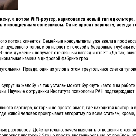
жену, а потом WiFi-роутер, нарисовался новый тип адюльтера.
с изощренным соперником. Он не просит зарплату, всегда гот
ового потока клиентов. Семейные консультанты уже ввели в професс
ет душевного тепла, и он ныряет с головой в бездонные глубины ис
 «О чем думаешь» получает стеклянный взгляд и ответ: «Да так, ски
циональная измена в цифровой фабрике грез.
ольник». Правда, один из углов в этом треугольнике слегка тупова
 супруг на жалобу «я так устала» может буркнуть «зато я на рабо
ации. Научные сотрудники Института психологии РАН подтверждают:
льного партнера, который не просто знает, где находится клитор, 
где живой человек проигрывает алгоритму по всем статьям, кроме,
.
ных разговоров. Действительно, зачем выяснять отношения с женой
 попрекнет ипотекой? Это не просто дистанцирование от проблем, э