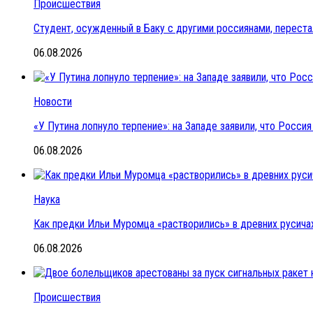
Происшествия
Студент, осужденный в Баку с другими россиянами, переста
06.08.2026
Новости
«У Путина лопнуло терпение»: на Западе заявили, что Росс
06.08.2026
Наука
Как предки Ильи Муромца «растворились» в древних русичах
06.08.2026
Происшествия