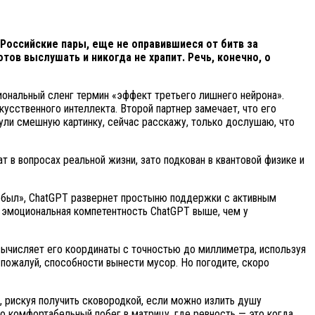
 Российские пары, еще не оправившиеся от битв за
ов выслушать и никогда не храпит. Речь, конечно, о
иональный сленг термин «эффект третьего лишнего нейрона».
кусственного интеллекта. Второй партнер замечает, что его
нули смешную картинку, сейчас расскажу, только дослушаю, что
т в вопросах реальной жизни, зато подкован в квантовой физике и
те был», ChatGPT развернет простыню поддержки с активным
 эмоциональная компетентность ChatGPT выше, чем у
а вычисляет его координаты с точностью до миллиметра, используя
 пожалуй, способности вынести мусор. Но погодите, скоро
, рискуя получить сковородкой, если можно излить душу
то комфортабельный побег в матрицу, где ревность — это когда