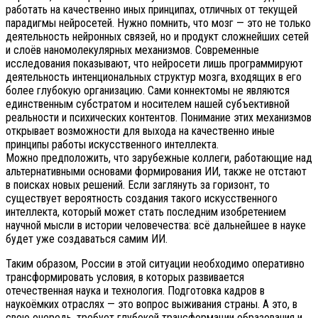
работать на качественно иных принципах, отличных от текущей
парадигмы нейросетей. Нужно помнить, что мозг — это не только
деятельность нейронных связей, но и продукт сложнейших сетей
и слоёв наномолекулярных механизмов. Современные
исследования показывают, что нейросети лишь программируют
деятельность интенциональных структур мозга, входящих в его
более глубокую организацию. Сами коннектомы не являются
единственным субстратом и носителем нашей субъективной
реальности и психических контентов. Понимание этих механизмов
открывает возможности для выхода на качественно иные
принципы работы искусственного интеллекта.
Можно предположить, что зарубежные коллеги, работающие над
альтернативными основами формирования ИИ, также не отстают
в поисках новых решений. Если заглянуть за горизонт, то
существует вероятность создания такого искусственного
интеллекта, который может стать последним изобретением
научной мысли в истории человечества: всё дальнейшее в науке
будет уже создаваться самим ИИ.
Таким образом, России в этой ситуации необходимо оперативно
трансформировать условия, в которых развивается
отечественная наука и технология. Подготовка кадров в
наукоёмких отраслях — это вопрос выживания страны. А это, в
свою очередь, требует глубокой трансформации образования и