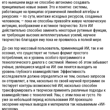
его нынешнем виде не способно автономно создавать
принципиально новые знания. Это и понятно: системы,
работающие на принципах ограниченной линейной алгебры и
рекурсиях — по сути, монтаже исходных ресурсов, созданных
человеком, — пока не способны превзойти живую человеческую
интуицию, воображение и истинное творчество. Хотя ИИ
действительно способно заменять некоторые рутинные функции,
не требующие высоких интеллектуальных усилий, научное
творчество благодаря ему пока не проявилось в полной мере.
До сих пор массовый пользователь, применяющий ИИ, так и не
осознал, что существует не только формат простого
потребления, но и уровень особого программного и
технологического диалога с системой. Именно об этом забывают
учёные, увлёкшиеся модой на ИИ: они ленятся выходить на
уровень глубокого взаимодействия. Эффективность
исследователя должна определяться не тем, сколько запросов
он отправляет, а тем, насколько по своей научной программе он
тестирует контуры возможностей ИИ, насколько способен
трансформировать и творчески применять различные подходы к
взаимодействию с технологией. Увы, с этим пока не густо. Но
уже за небольшой период использования ИИ произошло
засорение научных выводов и материалов так называемым «ИИ-
мусором».