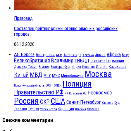
Правовед
Составлен рейтинг криминогенно опасных российских
городов
06.12.2020
АО Берега
Африка
Австралия
Антарктида
Армия
Баку
Авто
Арктика
Великобритания
Владимир
ГИБДД
Германия
ГК СК Мост
Египет
Казахстан
Италия
Дональд Трамп
Екатеринбург
Индия
Испания
Москва
МВД
Китай
МЧС
МГУ
Минобрнауки
Полиция
ООН
ОПЕК
Новосибирская область
Правительство РФ
Роскосмос
РК Красный Яр
Россия
США
СКР
Санкт-Петербург
Смерть
Суд
Франция
Турция
Япония
Таиланд
Узбекистан
Швеция
Свежие комментарии