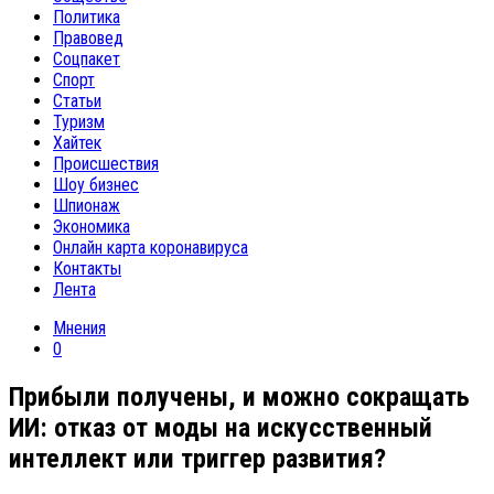
Политика
Правовед
Соцпакет
Спорт
Статьи
Туризм
Хайтек
Происшествия
Шоу бизнес
Шпионаж
Экономика
Онлайн карта коронавируса
Контакты
Лента
Мнения
0
Прибыли получены, и можно сокращать
ИИ: отказ от моды на искусственный
интеллект или триггер развития?