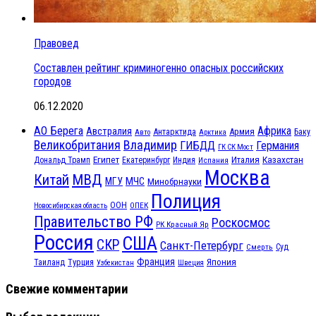
Правовед
Составлен рейтинг криминогенно опасных российских
городов
06.12.2020
АО Берега
Африка
Австралия
Антарктида
Армия
Баку
Авто
Арктика
Великобритания
Владимир
ГИБДД
Германия
ГК СК Мост
Египет
Казахстан
Италия
Дональд Трамп
Екатеринбург
Индия
Испания
Москва
МВД
Китай
МЧС
МГУ
Минобрнауки
Полиция
ООН
ОПЕК
Новосибирская область
Правительство РФ
Роскосмос
РК Красный Яр
Россия
США
СКР
Санкт-Петербург
Смерть
Суд
Франция
Турция
Япония
Таиланд
Узбекистан
Швеция
Свежие комментарии