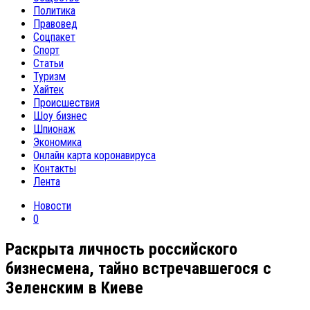
Политика
Правовед
Соцпакет
Спорт
Статьи
Туризм
Хайтек
Происшествия
Шоу бизнес
Шпионаж
Экономика
Онлайн карта коронавируса
Контакты
Лента
Новости
0
Раскрыта личность российского
бизнесмена, тайно встречавшегося с
Зеленским в Киеве