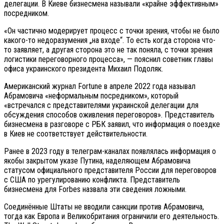
делегации. В Киеве бизнесмена называли «крайне эффективным»
посредником.
«Он частично модерирует процесс с точки зрения, чтобы не было
какого-то недоразумения „на входе“. То есть когда сторона что-
то заявляет, а другая сторона это не так поняла, с точки зрения
логистики переговорного процесса», — пояснил советник главы
офиса украинского президента Михаил Подоляк.
Американский журнал Fortune в апреле 2022 года называл
Абрамовича «неформальным посредником», который
«встречался с представителями украинской делегации для
обсуждения способов оживления переговоров». Представитель
бизнесмена в разговоре с РБК заявил, что информация о поездке
в Киев не соответствует действительности.
Ранее в 2023 году в телеграм-каналах появлялась информация о
якобы закрытом указе Путина, наделяющем Абрамовича
статусом официального представителя России для переговоров
с США по урегулированию конфликта. Представитель
бизнесмена для Forbes назвала эти сведения ложными.
Соединённые Штаты не вводили санкции против Абрамовича,
тогда как Европа и Великобритания ограничили его деятельность.