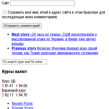
Сайт
Сохранить моё имя, email и адрес сайта в этом браузере для
последующих моих комментариев.
Next story
«24 часа до удара»: США предупредили о
массированной атаке по Украине, в Киеве уже звучат
взрывы
Previous story
Фрэнсис Фукуяма признал крах своей
теории: как Трамп разрушил американскую гегемонию
Курсы валют
Курс ЦБ
$
81.41
€
94.06
Биржевой курс
$
82.17
€
94.70
Recent Posts
Popular Posts