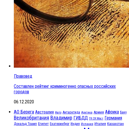
Правовед
Составлен рейтинг криминогенно опасных российских
городов
06.12.2020
АО Берега
Африка
Австралия
Антарктида
Армия
Баку
Авто
Арктика
Великобритания
Владимир
ГИБДД
Германия
ГК СК Мост
Египет
Казахстан
Италия
Дональд Трамп
Екатеринбург
Индия
Испания