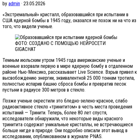
by
admin
· 23.05.2026
«Экстремальный» кристалл, образовавшийся при испытании в
США ядерной бомбы в 1945 году, оказался не похож ни на что из
того, что видели ученые.
ФОТО: СОЗДАНО С ПОМОЩЬЮ НЕЙРОСЕТИ
GIGACHAT
Темным июльским утром 1945 года американские ученые и
военные взорвали первую в мире ядерную бомбу в отдаленном
районе Нью-Мексико, рассказывает Live Science. Взрыв привел к
высвобождению энергии, эквивалентной 25 000 тоннам тротила,
полностью испарив башню сброса бомбы и превратив песок
пустыни в радиусе 300 метров в стекло.
Позже ученые окрестили это бледно-зелено-красное, слабо
радиоактивное стекло «тринититом» в честь места проведения
испытаний — Тринити. Теперь, более 80 лет спустя,
исследователи обнаружили, что некоторые виды красного
тринитита содержат уникальные кристаллы, не встречающиеся
больше нигде в природе. Они подробно описали этот вывод в
исследовании, опубликованном в журнале PNAS.