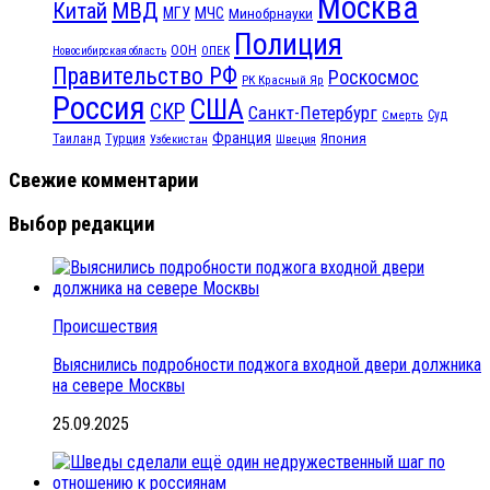
Москва
МВД
Китай
МЧС
МГУ
Минобрнауки
Полиция
ООН
ОПЕК
Новосибирская область
Правительство РФ
Роскосмос
РК Красный Яр
Россия
США
СКР
Санкт-Петербург
Смерть
Суд
Франция
Турция
Япония
Таиланд
Узбекистан
Швеция
Свежие комментарии
Выбор редакции
Происшествия
Выяснились подробности поджога входной двери должника
на севере Москвы
25.09.2025