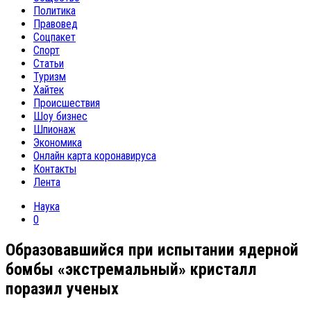
Политика
Правовед
Соцпакет
Спорт
Статьи
Туризм
Хайтек
Происшествия
Шоу бизнес
Шпионаж
Экономика
Онлайн карта коронавируса
Контакты
Лента
Наука
0
Образовавшийся при испытании ядерной
бомбы «экстремальный» кристалл
поразил ученых