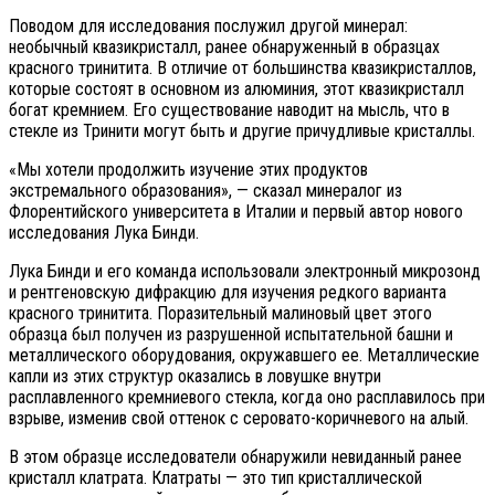
Поводом для исследования послужил другой минерал:
необычный квазикристалл, ранее обнаруженный в образцах
красного тринитита. В отличие от большинства квазикристаллов,
которые состоят в основном из алюминия, этот квазикристалл
богат кремнием. Его существование наводит на мысль, что в
стекле из Тринити могут быть и другие причудливые кристаллы.
«Мы хотели продолжить изучение этих продуктов
экстремального образования», — сказал минералог из
Флорентийского университета в Италии и первый автор нового
исследования Лука Бинди.
Лука Бинди и его команда использовали электронный микрозонд
и рентгеновскую дифракцию для изучения редкого варианта
красного тринитита. Поразительный малиновый цвет этого
образца был получен из разрушенной испытательной башни и
металлического оборудования, окружавшего ее. Металлические
капли из этих структур оказались в ловушке внутри
расплавленного кремниевого стекла, когда оно расплавилось при
взрыве, изменив свой оттенок с серовато-коричневого на алый.
В этом образце исследователи обнаружили невиданный ранее
кристалл клатрата. Клатраты — это тип кристаллической