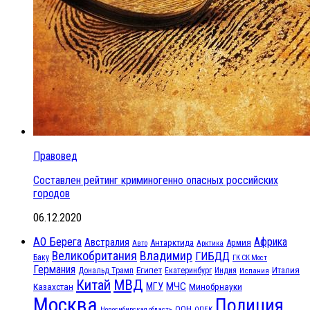
Правовед
Составлен рейтинг криминогенно опасных российских
городов
06.12.2020
АО Берега
Африка
Австралия
Антарктида
Армия
Авто
Арктика
Великобритания
Владимир
ГИБДД
Баку
ГК СК Мост
Германия
Египет
Италия
Дональд Трамп
Екатеринбург
Индия
Испания
МВД
Китай
МЧС
Казахстан
МГУ
Минобрнауки
Москва
Полиция
ООН
ОПЕК
Новосибирская область