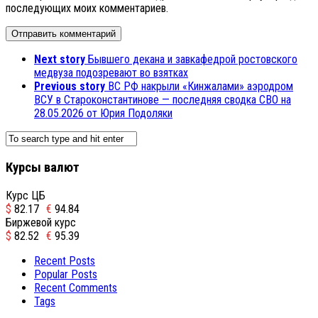
последующих моих комментариев.
Next story
Бывшего декана и завкафедрой ростовского
медвуза подозревают во взятках
Previous story
ВС РФ накрыли «Кинжалами» аэродром
ВСУ в Староконстантинове — последняя сводка СВО на
28.05.2026 от Юрия Подоляки
Курсы валют
Курс ЦБ
$
82.17
€
94.84
Биржевой курс
$
82.52
€
95.39
Recent Posts
Popular Posts
Recent Comments
Tags