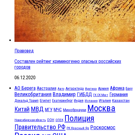
Правовед
Составлен рейтинг криминогенно опасных российских
городов
06.12.2020
АО Берега
Африка
Австралия
Антарктида
Армия
Баку
Авто
Арктика
Великобритания
Владимир
ГИБДД
Германия
ГК СК Мост
Египет
Казахстан
Италия
Дональд Трамп
Екатеринбург
Индия
Испания
Москва
МВД
Китай
МЧС
МГУ
Минобрнауки
Полиция
ООН
ОПЕК
Новосибирская область
Правительство РФ
Роскосмос
РК Красный Яр