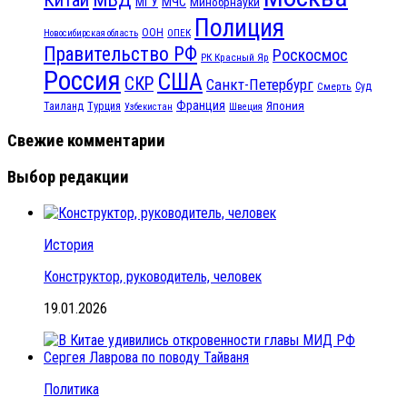
МЧС
МГУ
Минобрнауки
Полиция
ООН
ОПЕК
Новосибирская область
Правительство РФ
Роскосмос
РК Красный Яр
Россия
США
СКР
Санкт-Петербург
Смерть
Суд
Франция
Турция
Япония
Таиланд
Узбекистан
Швеция
Свежие комментарии
Выбор редакции
История
Конструктор, руководитель, человек
19.01.2026
Политика