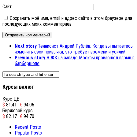
Сайт
Сохранить моё имя, email и адрес сайта в этом браузере для
последующих моих комментариев.
Next story
Теннисист Андрей Рублёв: Когда вы пытаетесь
изменить свои привычки, это требует времени и усилий
Previous story
В ЖК на западе Москвы произошел взрыв в
барбершопе
Курсы валют
Курс ЦБ
$
81.41
€
94.06
Биржевой курс
$
82.17
€
94.70
Recent Posts
Popular Posts