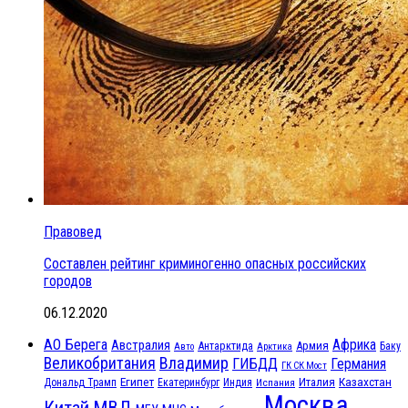
Правовед
Составлен рейтинг криминогенно опасных российских
городов
06.12.2020
АО Берега
Африка
Австралия
Антарктида
Армия
Баку
Авто
Арктика
Великобритания
Владимир
ГИБДД
Германия
ГК СК Мост
Египет
Казахстан
Италия
Дональд Трамп
Екатеринбург
Индия
Испания
Москва
МВД
Китай