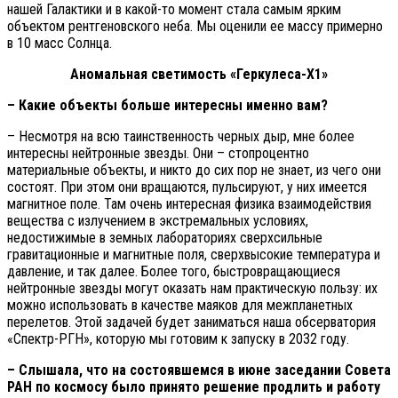
нашей Галактики и в какой-то момент стала самым ярким
объектом рентгеновского неба. Мы оценили ее массу примерно
в 10 масс Солнца.
Аномальная светимость «Геркулеса-Х1»
– Какие объекты больше интересны именно вам?
– Несмотря на всю таинственность черных дыр, мне более
интересны нейтронные звезды. Они – стопроцентно
материальные объекты, и никто до сих пор не знает, из чего они
состоят. При этом они вращаются, пульсируют, у них имеется
магнитное поле. Там очень интересная физика взаимодействия
вещества с излучением в экстремальных условиях,
недостижимые в земных лабораториях сверхсильные
гравитационные и магнитные поля, сверхвысокие температура и
давление, и так далее. Более того, быстровращающиеся
нейтронные звезды могут оказать нам практическую пользу: их
можно использовать в качестве маяков для межпланетных
перелетов. Этой задачей будет заниматься наша обсерватория
«Спектр-РГН», которую мы готовим к запуску в 2032 году.
– Слышала, что на состоявшемся в июне заседании Совета
РАН по космосу было принято решение продлить и работу