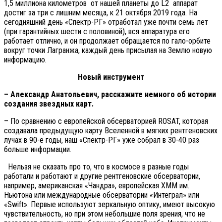
1,5 миллиона километров от нашей планеты до L2 аппарат
достиг за три с лишним месяца, к 21 октября 2019 года. На
сегодняшний день «Спектр-РГ» отработал уже почти семь лет
(при гарантийных шести с половиной), вся аппаратура его
работает отлично, и он продолжает обращается по гало-орбите
вокруг точки Лагранжа, каждый день присылая на Землю новую
информацию.
Новый инструмент
– Александр Анатольевич, расскажите немного об истории
создания звездных карт.
– По сравнению с европейской обсерваторией ROSAT, которая
создавала предыдущую карту Вселенной в мягких рентгеновских
лучах в 90-е годы, наш «Спектр-РГ» уже собрал в 30-40 раз
больше информации.
Нельзя не сказать про то, что в космосе в разные годы
работали и работают и другие рентгеновские обсерватории,
например, американская «Чандра», европейская XMM им.
Ньютона или международные обсерватории «Интеграл» или
«Swift». Первые используют зеркальную оптику, имеют высокую
чувствительность, но при этом небольшие поля зрения, что не