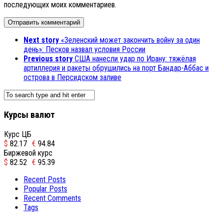
последующих моих комментариев.
Next story
«Зеленский может закончить войну за один
день»: Песков назвал условия России
Previous story
США нанесли удар по Ирану: тяжёлая
артиллерия и ракеты обрушились на порт Бандар-Аббас и
острова в Персидском заливе
Курсы валют
Курс ЦБ
$
82.17
€
94.84
Биржевой курс
$
82.52
€
95.39
Recent Posts
Popular Posts
Recent Comments
Tags