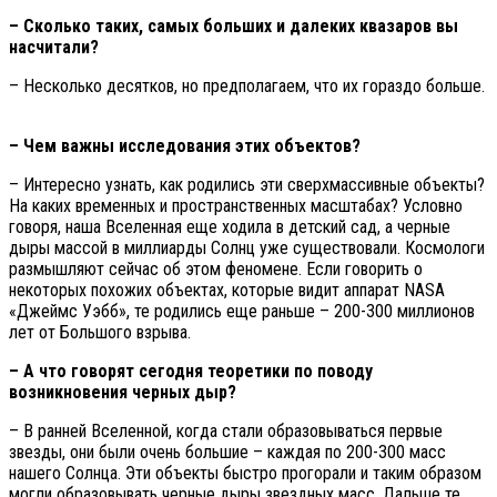
– Сколько таких, самых больших и далеких квазаров вы
насчитали?
– Несколько десятков, но предполагаем, что их гораздо больше.
– Чем важны исследования этих объектов?
– Интересно узнать, как родились эти сверхмассивные объекты?
На каких временных и пространственных масштабах? Условно
говоря, наша Вселенная еще ходила в детский сад, а черные
дыры массой в миллиарды Солнц уже существовали. Космологи
размышляют сейчас об этом феномене. Если говорить о
некоторых похожих объектах, которые видит аппарат NASA
«Джеймс Уэбб», те родились еще раньше – 200-300 миллионов
лет от Большого взрыва.
– А что говорят сегодня теоретики по поводу
возникновения черных дыр?
– В ранней Вселенной, когда стали образовываться первые
звезды, они были очень большие – каждая по 200-300 масс
нашего Солнца. Эти объекты быстро прогорали и таким образом
могли образовывать черные дыры звездных масс. Дальше те