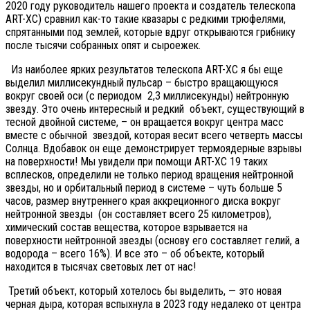
2020 году руководитель нашего проекта и создатель телескопа
ART-XC) сравнил как-то такие квазары с редкими трюфелями,
спрятанными под землей, которые вдруг открываются грибнику
после тысячи собранных опят и сыроежек.
Из наиболее ярких результатов телескопа ART-XC я бы еще
выделил миллисекундный пульсар – быстро вращающуюся
вокруг своей оси (с периодом 2,3 миллисекунды) нейтронную
звезду. Это очень интересный и редкий объект, существующий в
тесной двойной системе, – он вращается вокруг центра масс
вместе с обычной звездой, которая весит всего четверть массы
Солнца. Вдобавок он еще демонстрирует термоядерные взрывы
на поверхности! Мы увидели при помощи ART-XC 19 таких
всплесков, определили не только период вращения нейтронной
звезды, но и орбитальный период в системе – чуть больше 5
часов, размер внутреннего края аккреционного диска вокруг
нейтронной звезды (он составляет всего 25 километров),
химический состав вещества, которое взрывается на
поверхности нейтронной звезды (основу его составляет гелий, а
водорода – всего 16%). И все это – об объекте, который
находится в тысячах световых лет от нас!
Третий объект, который хотелось бы выделить, — это новая
черная дыра, которая вспыхнула в 2023 году недалеко от центра