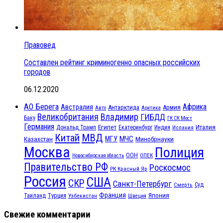
Правовед
Составлен рейтинг криминогенно опасных российских
городов
06.12.2020
АО Берега
Африка
Австралия
Антарктида
Армия
Авто
Арктика
Великобритания
Владимир
ГИБДД
Баку
ГК СК Мост
Германия
Египет
Италия
Дональд Трамп
Екатеринбург
Индия
Испания
МВД
Китай
МЧС
Казахстан
МГУ
Минобрнауки
Москва
Полиция
ООН
ОПЕК
Новосибирская область
Правительство РФ
Роскосмос
РК Красный Яр
Россия
США
СКР
Санкт-Петербург
Смерть
Суд
Франция
Турция
Япония
Таиланд
Узбекистан
Швеция
Свежие комментарии