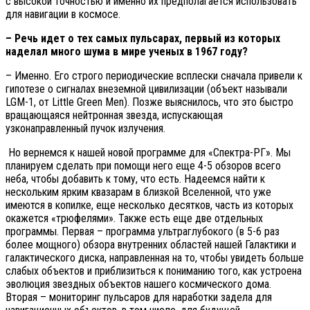
с высокой точностью и именно их предполагается использовать
для навигации в космосе.
– Речь идет о тех самых пульсарах, первый из которых
наделал много шума в мире ученых в 1967 году?
– Именно. Его строго периодические всплески сначала привели к
гипотезе о сигналах внеземной цивилизации (объект называли
LGM-1, от Little Green Men). Позже выяснилось, что это быстро
вращающаяся нейтронная звезда, испускающая
узконаправленный пучок излучения.
Но вернемся к нашей новой программе для «Спектра-РГ». Мы
планируем сделать при помощи него еще 4-5 обзоров всего
неба, чтобы добавить к тому, что есть. Надеемся найти к
нескольким ярким квазарам в близкой Вселенной, что уже
имеются в копилке, еще несколько десятков, часть из которых
окажется «трюфелями». Также есть еще две отдельных
программы. Первая – программа ультраглубокого (в 5-6 раз
более мощного) обзора внутренних областей нашей Галактики и
галактического диска, направленная на то, чтобы увидеть больше
слабых объектов и приблизиться к пониманию того, как устроена
эволюция звездных объектов нашего космического дома.
Вторая – мониторинг пульсаров для наработки задела для