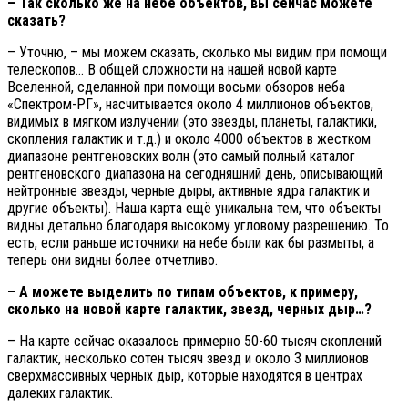
– Так сколько же на небе объектов, вы сейчас можете
сказать?
– Уточню, – мы можем сказать, сколько мы видим при помощи
телескопов… В общей сложности на нашей новой карте
Вселенной, сделанной при помощи восьми обзоров неба
«Спектром-РГ», насчитывается около 4 миллионов объектов,
видимых в мягком излучении (это звезды, планеты, галактики,
скопления галактик и т.д.) и около 4000 объектов в жестком
диапазоне рентгеновских волн (это самый полный каталог
рентгеновского диапазона на сегодняшний день, описывающий
нейтронные звезды, черные дыры, активные ядра галактик и
другие объекты). Наша карта ещё уникальна тем, что объекты
видны детально благодаря высокому угловому разрешению. То
есть, если раньше источники на небе были как бы размыты, а
теперь они видны более отчетливо.
– А можете выделить по типам объектов, к примеру,
сколько на новой карте галактик, звезд, черных дыр…?
– На карте сейчас оказалось примерно 50-60 тысяч скоплений
галактик, несколько сотен тысяч звезд и около 3 миллионов
сверхмассивных черных дыр, которые находятся в центрах
далеких галактик.