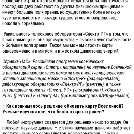
позволяет строить карты больших областей неба. Инструменты
последних двух работают по другим физическим принципам и
имеют большие поля зрения, но существенно более низкую
чувствительность и гораздо худшее угловое разрешение,
нежели у зеркальных.
Уникальность телескопов обсерватории «Спектр-РГ» в том, что
в них совмещены оба преимущества – высокая чувствительность
и большие поля зрения. Также мы можем строить карты
одновременно и в мягком, и в жестком диапазонах энергий.
Справка «МК». Российская программа космических
обсерваторий серии «Спектр» направлена на изучение Вселенной
в разных диапазонах электромагнитного излучения, включает
успешно завершенную миссию «Спектр-Р» (радиодиапазон),
действующую обсерваторию «Спектр-РГ» (рентген), а также
готовящиеся проекты «Спектр-УФ» (ультрафиолет), «Спектр
РГН» (рентген) и «Спектр-М» (субмиллиметровый/ИК-диапазон).
– Как принималось решение обновить карту Вселенной?
Ученые изучили все, что было открыто ранее?
– Любой инструмент создается для решения каких-то задач. Он
получает научные данные, – с этими научными данными работает
достаточно много специалистов, исследователей. Где-то в