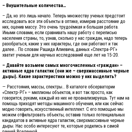
– Внушительные количества…
– Да, но это лишь начало. Теперь множеству ученых предстоит
исследовать все эти объекты в оптике, измерив расстояние до
них, оценив массу. Это очень трудоёмкая и большая работа.
Иными словами, если сравнивать нашу работу с переписью
населения страны, то, узнав, сколько у нас граждан, надо теперь
разобраться, какие у них характеры, где они работают и так
далее… По словам Рашида Алиевича, данных «Спектра-РГ»
хватит ученым для научных исследований еще лет на 15-20.
– Давайте возьмем самых многочисленных «граждан» –
активные ядра галактик (они же – сверхмассивные черные
дыры). Какие характеристики можно у них выделить?
— Расстояния, массы, спектры… В каталоге обсерватории
«Спектр-РГ» – миллионы объектов, и вот так просто, как
говорится, руками, каждый из них не проанализируешь. Тут нам на
помощь приходят методы машинного обучения, или как сейчас
модно говорить, искусственный интеллект. С его помощью мы
можем отфильтровать объекты, оставив только потенциальных
кандидатов в активные ядра галактик, сверхмассивные черные
дыры. Нас особо интересуют те, которые родились в самой
ранней Вселенной.