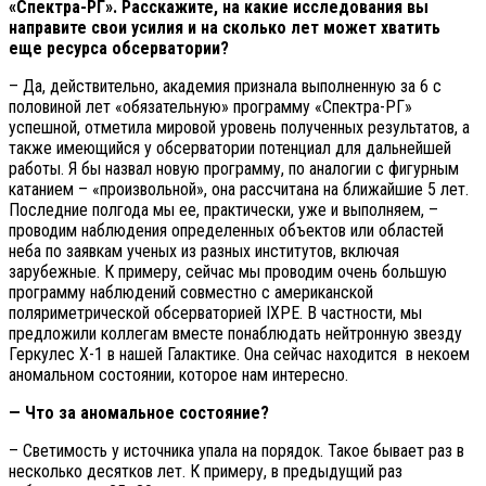
«Спектра-РГ». Расскажите, на какие исследования вы
направите свои усилия и на сколько лет может хватить
еще ресурса обсерватории?
– Да, действительно, академия признала выполненную за 6 с
половиной лет «обязательную» программу «Спектра-РГ»
успешной, отметила мировой уровень полученных результатов, а
также имеющийся у обсерватории потенциал для дальнейшей
работы. Я бы назвал новую программу, по аналогии с фигурным
катанием – «произвольной», она рассчитана на ближайшие 5 лет.
Последние полгода мы ее, практически, уже и выполняем, –
проводим наблюдения определенных объектов или областей
неба по заявкам ученых из разных институтов, включая
зарубежные. К примеру, сейчас мы проводим очень большую
программу наблюдений совместно с американской
поляриметрической обсерваторией IXPE. В частности, мы
предложили коллегам вместе понаблюдать нейтронную звезду
Геркулес X-1 в нашей Галактике. Она сейчас находится в некоем
аномальном состоянии, которое нам интересно.
— Что за аномальное состояние?
– Светимость у источника упала на порядок. Такое бывает раз в
несколько десятков лет. К примеру, в предыдущий раз