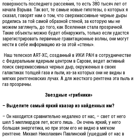
поверхность последнего рассеяния, то есть 380 тысяч лет от
начала Взрыва. Так вот, те самые новые гипотезы, о которых я
сказал, говорят нам о том, что сверхмассивные черные дыры
родились за той самой образной стеной, за которую мы не
можем заглянуть, до того, как Вселенная стала прозрачной.
Такие объекты можно будет обнаружить, только если удастся
зарегистрировать первичные гравитационные волны, они могут
нести в себе информацию из-за этой «стены».
Наш телескоп ART-XC, созданный в ИКИ РАН в сотрудничестве
с Федеральным ядерным центром в Сарове, ведет активный
поиск сверхмассивных черных дыр, окруженных в своих
галактиках толщей газа и пыли, из-за которых они не видны в
мягких рентгеновских лучах. А для жесткого рентгена эта пыль и
газ прозрачны.
Звездные «грибники»
– Выделите самый яркий квазар из найденных им?
– Он находится сравнительно недалеко от нас, – свет от него
шел 5 миллиардов лет, всего лишь… Он очень яркий, у него
большая энергетика, но при этом его не видно в мягком
рентгене. Михаил Николаевич Павлинский (ушедший от нас в