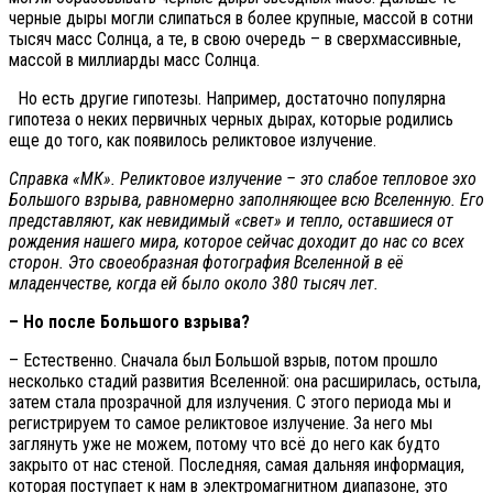
черные дыры могли слипаться в более крупные, массой в сотни
тысяч масс Солнца, а те, в свою очередь – в сверхмассивные,
массой в миллиарды масс Солнца.
Но есть другие гипотезы. Например, достаточно популярна
гипотеза о неких первичных черных дырах, которые родились
еще до того, как появилось реликтовое излучение.
Справка «МК». Реликтовое излучение – это слабое тепловое эхо
Большого взрыва, равномерно заполняющее всю Вселенную. Его
представляют, как невидимый «свет» и тепло, оставшиеся от
рождения нашего мира, которое сейчас доходит до нас со всех
сторон. Это своеобразная фотография Вселенной в её
младенчестве, когда ей было около 380 тысяч лет.
– Но после Большого взрыва?
– Естественно. Сначала был Большой взрыв, потом прошло
несколько стадий развития Вселенной: она расширилась, остыла,
затем стала прозрачной для излучения. С этого периода мы и
регистрируем то самое реликтовое излучение. За него мы
заглянуть уже не можем, потому что всё до него как будто
закрыто от нас стеной. Последняя, самая дальняя информация,
которая поступает к нам в электромагнитном диапазоне, это