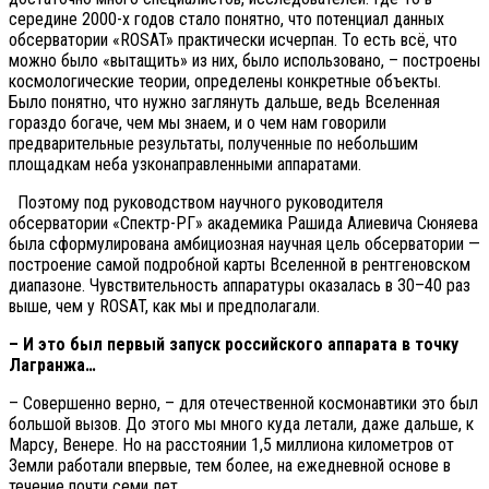
середине 2000-х годов стало понятно, что потенциал данных
обсерватории «ROSAT» практически исчерпан. То есть всё, что
можно было «вытащить» из них, было использовано, – построены
космологические теории, определены конкретные объекты.
Было понятно, что нужно заглянуть дальше, ведь Вселенная
гораздо богаче, чем мы знаем, и о чем нам говорили
предварительные результаты, полученные по небольшим
площадкам неба узконаправленными аппаратами.
Поэтому под руководством научного руководителя
обсерватории «Спектр-РГ» академика Рашида Алиевича Сюняева
была сформулирована амбициозная научная цель обсерватории —
построение самой подробной карты Вселенной в рентгеновском
диапазоне. Чувствительность аппаратуры оказалась в 30–40 раз
выше, чем у ROSAT, как мы и предполагали.
– И это был первый запуск российского аппарата в точку
Лагранжа…
– Совершенно верно, – для отечественной космонавтики это был
большой вызов. До этого мы много куда летали, даже дальше, к
Марсу, Венере. Но на расстоянии 1,5 миллиона километров от
Земли работали впервые, тем более, на ежедневной основе в
течение почти семи лет.