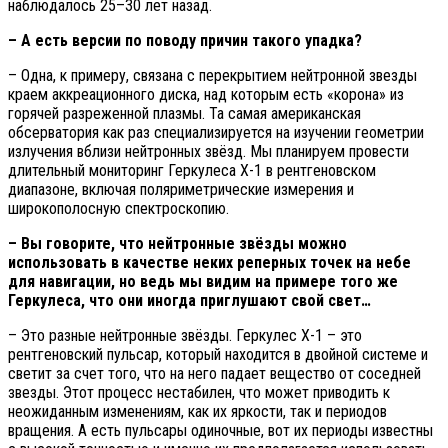
наблюдалось 25–30 лет назад.
– А есть версии по поводу причин такого упадка?
– Одна, к примеру, связана с перекрытием нейтронной звезды
краем аккреационного диска, над которым есть «корона» из
горячей разреженной плазмы. Та самая американская
обсерватория как раз специализируется на изучении геометрии
излучения вблизи нейтронных звёзд. Мы планируем провести
длительный мониторинг Геркулеса Х-1 в рентгеновском
диапазоне, включая поляриметрические измерения и
широкополосную спектроскопию.
– Вы говорите, что нейтронные звёзды можно
использовать в качестве неких реперных точек на небе
для навигации, но ведь мы видим на примере того же
Геркулеса, что они иногда приглушают свой свет…
– Это разные нейтронные звёзды. Геркулес Х-1 – это
рентгеновский пульсар, который находится в двойной системе и
светит за счет того, что на него падает вещество от соседней
звезды. Этот процесс нестабилен, что может приводить к
неожиданным изменениям, как их яркости, так и периодов
вращения. А есть пульсары одиночные, вот их периоды известны