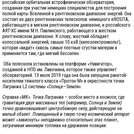
российская орбитальная астрофизическая обсерватория,
созданная при участии немецких специалистов для построения
полной карты Вселенной в рентгеновском диапазоне энергий. Она
состоит из двух рентгеновских телескопов: немецкого eROSITA,
работающего в мягком рентгеновском диапазоне, и российского
ART-XC имени М.Н. Павлинского, работающего в жёстком
рентгеновском диапазоне. К слову, жесткий обладает
колоссальной энергией, свыше 10 кэВ (килоэлектронвольт),
которая «видит» сквозь самые плотные сгустки материи и
применяется там, где мягкий бессилен.
Оба телескопа установлены на платформе «Навигатор»,
созданной в НПО им. Лавочкина, которое также управляет
обсерваторией. 13 июля 2019 года она была запущена ракетой-
носителем тяжелого класса «Протон-М» в окрестности точки
Лагранжа L2 системы «Солнце—Земля».
Справка «МК». Точка Лагранжа – особое место в космосе, где
гравитация двух массивных тел (например, Солнца и Земли)
точно уравновешивает центробежную силу, действующую на
малый объект. Помещенный в такую точку космический аппарат
может «зависнуть» неподвижно относительно этих планет,
затрачивая минимум топлива на удержание позиции.