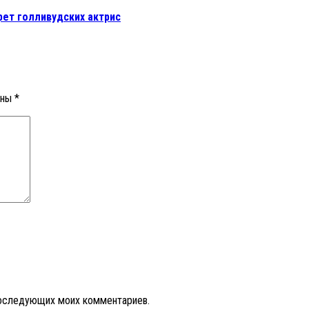
ет голливудских актрис
ены
*
 последующих моих комментариев.