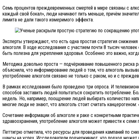
Семь процентов преждевременных смертей в мире связаны с алког
каждый свой бокал», люди начинают пить меньше, причём значител
лимита не дали такого измеримого эффекта.
Эксперты утверждают, что есть одна простая стратегия снижения
алкоголя. В ходе исследования с участием почти 8 тысяч человек
быть полезна для укрепления здоровья. Особенно это важно, когд
Методика довольно проста — подчёркивание повышенного риска раз
объяснила, что информирование людей о том, что алкоголь вызыв
употребление алкоголя связано не только с раком, но и с преж
В рамках исследования было проведено три опроса. И телевизион
способов заставить людей попытаться сократить потребление. Бо
недель. Но, например, поощрение людей выбирать количество нап
многие люди не знают, что алкоголь стоит считать канцерогеном:
Сочетание информации об алкоголе и раке с конкретными практич
здравоохранения, употребление алкоголя может привести к семи
Петтигрю отметила, что ресурсы для проведения кампаний по сниж
шансы на успех. Исследователи подчеркивают, что подход может н