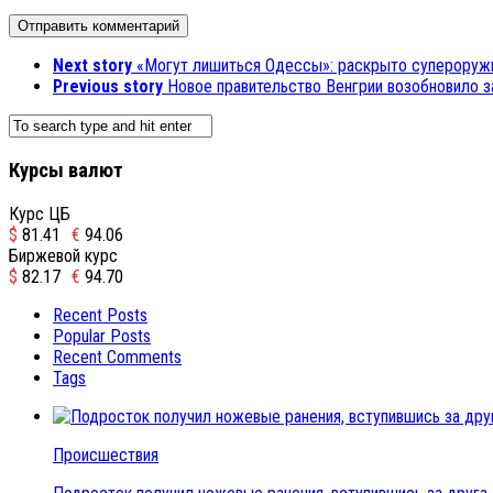
Next story
«Могут лишиться Одессы»: раскрыто супероружи
Previous story
Новое правительство Венгрии возобновило за
Курсы валют
Курс ЦБ
$
81.41
€
94.06
Биржевой курс
$
82.17
€
94.70
Recent Posts
Popular Posts
Recent Comments
Tags
Происшествия