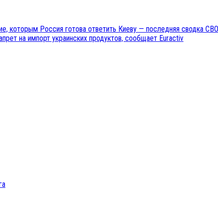
е, которым Россия готова ответить Киеву — последняя сводка СВО
прет на импорт украинских продуктов, сообщает Euractiv