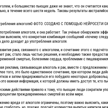
олем, и большинство пьющих даже не знают, что он считается кан
ьно, в течение всего шести недель. Таковы результаты австралийс
ФОТО: СОЗДАНО С ПОМОЩЬЮ НЕЙРОСЕТИ GI
 потребления алкоголя, и она работает. Так учёные обнаружили э
 они выяснили, что конкретная комбинация сообщений «почему след
а дело доходит до употребления алкоголя.
вития рака, связанного с алкоголем, и сочетание этого с подсчёт
ает рак, стало лишь частью решения, и необходимо также предоста
девременной смертью, болезнями сердца, проблемами с пищеварение
ная реклама, связывающая алкоголь и рак, вместе с предложением 
лее того, это было единственное сочетание, при котором люди дей
итков и затем придерживаться его побудило некоторых добровольц
 «это важная информация, к которой должны иметь доступ те, кто п
ескими действиями привело к тому, что пьющие люди сократили уп
 процентам преждевременных смертей во всём мире.
ению вреда от алкоголя ограничены, поэтому важно выяснить, каки
е сработать, но, похоже, подсчёт количества выпитых напитков мож