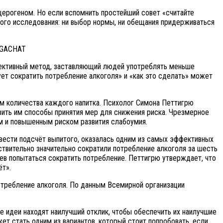
церогеном. Но если вспомнить простейший совет «считайте
кого исследования: ни выбор нормы, ни обещания придерживаться
GACHAT
ффективный метод, заставляющий людей употреблять меньше
ует сократить потребление алкоголя» и «как это сделать» может
ом количества каждого напитка. Психолог Симона Петтигрю
вить им способы принятия мер для снижения риска. Чрезмерное
м и повышенным риском развития слабоумия.
вести подсчёт выпитого, оказалась одним из самых эффективных
ствительно значительно сократили потребление алкоголя за шесть
ев попытаться сократить потребление. Петтигрю утверждает, что
ьёт».
отребление алкоголя. По данным Всемирной организации
е идеи находят наилучший отклик, чтобы обеспечить их наилучшие
ет стать одним из вариантов, который стоит попробовать, если