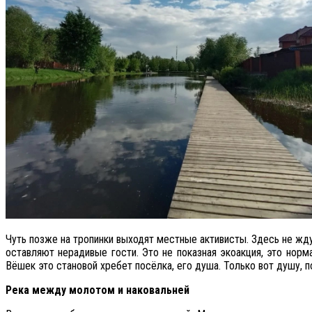
Чуть позже на тропинки выходят местные активисты. Здесь не жд
оставляют нерадивые гости. Это не показная экоакция, это нор
Вёшек это становой хребет посёлка, его душа. Только вот душу, п
Река между молотом и наковальней