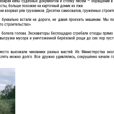
збирая кипы судебных документов и стопку писем — обращений в р
исты, больше похожие на карточный домик из лжи.
зни взорвал рёв грузовиков. Десятки самосвалов, гружённых строит
буквально встали на дороге, не давая проехать машинам. Мы поня
то строительство».
 и болела голова. Экскаваторы беспощадно сгребали отходы прямо
выгрузки мусора и уничтоженной берёзовой рощи до сих пор пусто
 место выезжали чиновники разных мастей. Из Министерства экол
лять можно долго. Все дружно удивлялись, сокрушённо качали го