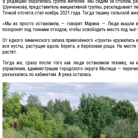
В редакцию обратилась группа жителей. Мы сидим за столом, ра
Шунченкова, представитель инициативной группы, раскладывает л
Точкой отсчёта стал ноябрь 2021 года. Тогда тишину сельской жи
«Мы их просто остановили, — говорит Марина. — Люди вышли и 
похоронят под тоннами отходов, чтобы освободить место под чьё-
От едкого химического запаха привезённого «грунта» кружилась
все кусты, растущие вдоль берега, и берёзовая роща. На месте 
растёт.
Тогда же, сразу после того как люди остановили технику, на
управления, администрации городского округа Мытищи — перечис
разъехались по кабинетам. А река осталась.