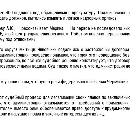
лее 400 подписей под обращениями в прокуратуру. Поданы заявлен
ать должное, пытались взывать к логике надзорных органов.
у А.Ю., — рассказывает Марина. — На первое не последовало ник
диный центр управления регионом. Робот мгновенно перенаправил 
му под отписками».
о округа Мытищи. Чиновники подали иск о расторжении договора 
 администрация прекрасно понимала, что трюк этот совершенно безо
 и произошло, но всё же судебное решение констатирует, что догов
поверхностными водами. Суд также отметил, что администрация не м
 узнали о том, что русло реки федерального значения Чермянки и 
тот судебный процесс для легализации своих планов по заключению
, что администрация отказывается от требований о применении
жителям вместо реки обеспечивается право доступа к прудам-копа
ону и нарушает права и законные интересы других лиц.