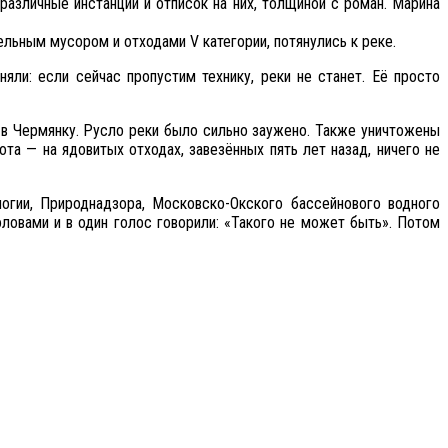
азличные инстанции и отписок на них, толщиной с роман. Марина
ельным мусором и отходами V категории, потянулись к реке.
ли: если сейчас пропустим технику, реки не станет. Её просто
 в Чермянку. Русло реки было сильно заужено. Также уничтожены
та — на ядовитых отходах, завезённых пять лет назад, ничего не
огии, Природнадзора, Московско-Окского бассейнового водного
ловами и в один голос говорили: «Такого не может быть». Потом