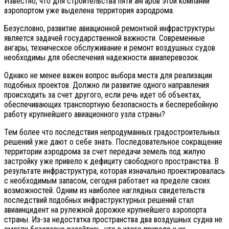
Известно, что для строительства пяти ангаров этой компании
аэропортом уже выделена территория аэродрома.
Безусловно, развитие авиационной ремонтной инфраструктуры
является задачей государственной важности. Современные
ангары, техническое обслуживание и ремонт воздушных судов
необходимы для обеспечения надежности авиаперевозок.
Однако не менее важен вопрос выбора места для реализации
подобных проектов. Должно ли развитие одного направления
происходить за счет другого, если речь идет об объектах,
обеспечивающих транспортную безопасность и бесперебойную
работу крупнейшего авиационного узла страны?
Тем более что последствия непродуманных градостроительных
решений уже дают о себе знать. Последовательное сокращение
территории аэродрома за счет передачи земель под жилую
застройку уже привело к дефициту свободного пространства. В
результате инфраструктура, которая изначально проектировалась
с необходимым запасом, сегодня работает на пределе своих
возможностей. Одним из наиболее наглядных свидетельств
последствий подобных инфраструктурных решений стал
авиаинцидент на рулежной дорожке крупнейшего аэропорта
страны. Из-за недостатка пространства два воздушных судна не