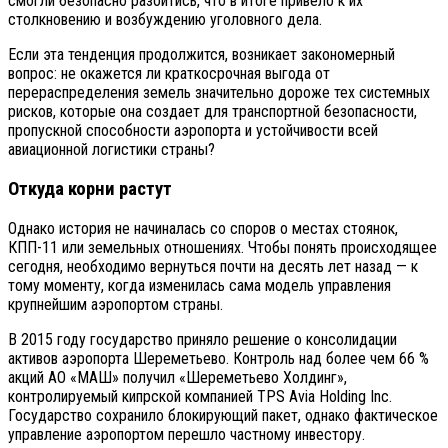
смогли безопасно разойтись, что в итоге привело к их
столкновению и возбуждению уголовного дела.
Если эта тенденция продолжится, возникает закономерный
вопрос: не окажется ли краткосрочная выгода от
перераспределения земель значительно дороже тех системных
рисков, которые она создает для транспортной безопасности,
пропускной способности аэропорта и устойчивости всей
авиационной логистики страны?
Откуда корни растут
Однако история не начиналась со споров о местах стоянок,
КПП-11 или земельных отношениях. Чтобы понять происходящее
сегодня, необходимо вернуться почти на десять лет назад — к
тому моменту, когда изменилась сама модель управления
крупнейшим аэропортом страны.
В 2015 году государство приняло решение о консолидации
активов аэропорта Шереметьево. Контроль над более чем 66 %
акций АО «МАШ» получил «Шереметьево Холдинг»,
контролируемый кипрской компанией TPS Avia Holding Inc.
Государство сохранило блокирующий пакет, однако фактическое
управление аэропортом перешло частному инвестору.