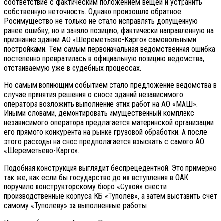
соответствие с фактическим положением вещей и устранить
собственную неточность. Однако произошло обратное:
Росимущество не только не стало исправлять допущенную
ранее ошибку, но и заняло позицию, фактически направленную на
признание зданий АО «Шереметьево-Карго» самовольными
постройками. Тем самым первоначальная ведомственная ошибка
постепенно превратилась в официальную позицию ведомства,
отстаиваемую уже в судебных процессах.
Но самым вопиющим событием стало предложение ведомства в
случае принятия решения о сносе зданий независимого
оператора возложить выполнение этих работ на АО «МАШ».
Иными словами, демонтировать имущественный комплекс
независимого оператора предлагается материнской организации
его прямого конкурента на рынке грузовой обработки. А после
этого расходы на снос предполагается взыскать с самого АО
«Шереметьево-Карго».
Подобная конструкция выглядит беспрецедентной. Это примерно
так же, как если бы государство до их вступления в ОАК
поручило конструкторскому бюро «Сухой» снести
производственные корпуса КБ «Туполев», а затем выставить счет
самому «Туполеву» за выполненные работы.