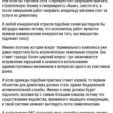
Или если бы торговой сети «Перекресток» разрешили пригнать
строительную технику к гипермаркету «Ашан», снести его, а
после завершения работ направить владельцу магазина счет за
услуги по демонтажу.
В любой конкурентной отрасли подобная схема выглядела бы
абсурдно именно потому, что исполнитель работ является
прямым коммерческим конкурентом того, чье имущество
подлежит сносу.
Именно поэтому история вокруг терминального комплекса уже
давно перестала быть исключительно земельным спором. Она
ставит гораздо более широкий вопрос: где заканчивается
исправление нарушений и начинается использование
административных механизмов в интересах одного из участников
рынка.
И если однажды подобная практика станет нормой, то первым
объектом для демонтажа должно стать здание Федеральной
антимонопольной службы. Именно к нему должен будет
подъехать экскаватор с самым большим ковшом, потому что
существование ведомства, призванного защищать конкуренцию,
в такой системе начинает выглядеть почти символическим.
А сотрудникам ФАС останется лишь спокойно упаковать архивы,