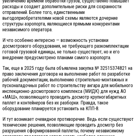
увеличению времени обработки грузов, существенно повышает
расходы и создает дополнительные риски для сохранности
отправлений. Более того, единственными
выгодоприобретателями новой схемы являются дочерние
структуры аэропорта, являющиеся прямыми конкурентами
независимого оператора.
И что особенно интересно — возможность установки
досмотрового оборудования, не требующего разкомплектации
готовой грузовой единицы, не только существует, но и его
внедрение предусмотрено планами самого аэропорта.
Так, еще в 2025 году была объявлена закупка № 32515374821 на
право заключения договора на выполнение работ по разработке
рабочей документации, выполнению строительно-монтажных и
пусконаладочных работ по строительству ангара для мобильного
инспекционно-досмотрового комплекса (МИДК) для нужд АО
«МАШ», позволяющего проводить досмотр крупногабаритных
паллет и контейнеров без их разборки. Правда, такое
оборудование планируется установить на КПП-8.
И тут возникает очевидное противоречие. Ведь если существуют
технические решения, позволяющие проводить досмотр без
разрушения сформированной паллеты, почему независимому