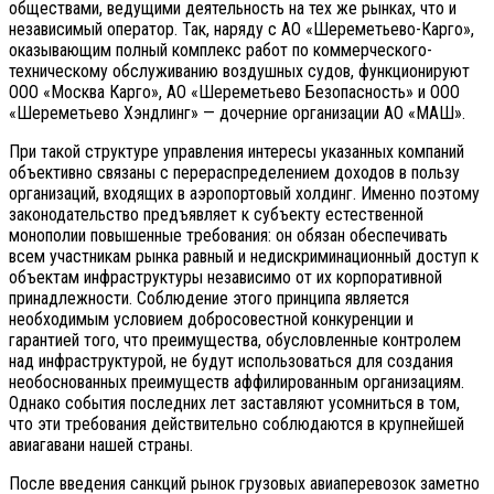
обществами, ведущими деятельность на тех же рынках, что и
независимый оператор. Так, наряду с АО «Шереметьево-Карго»,
оказывающим полный комплекс работ по коммерческого-
техническому обслуживанию воздушных судов, функционируют
ООО «Москва Карго», АО «Шереметьево Безопасность» и ООО
«Шереметьево Хэндлинг» — дочерние организации АО «МАШ».
При такой структуре управления интересы указанных компаний
объективно связаны с перераспределением доходов в пользу
организаций, входящих в аэропортовый холдинг. Именно поэтому
законодательство предъявляет к субъекту естественной
монополии повышенные требования: он обязан обеспечивать
всем участникам рынка равный и недискриминационный доступ к
объектам инфраструктуры независимо от их корпоративной
принадлежности. Соблюдение этого принципа является
необходимым условием добросовестной конкуренции и
гарантией того, что преимущества, обусловленные контролем
над инфраструктурой, не будут использоваться для создания
необоснованных преимуществ аффилированным организациям.
Однако события последних лет заставляют усомниться в том,
что эти требования действительно соблюдаются в крупнейшей
авиагавани нашей страны.
После введения санкций рынок грузовых авиаперевозок заметно