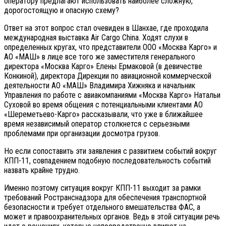
оператору предлагают использовать наиболее сложную,
дорогостоящую и опасную схему?
Ответ на этот вопрос стал очевиден в Шанхае, где проходила
международная выставка Air Cargo China. Ходят слухи в
определенных кругах, что представители ООО «Москва Карго» и
АО «МАШ» в лице все того же заместителя генерального
директора «Москва Карго» Елены Ермаковой (в девичестве
Конкиной), директора Дирекции по авиационной коммерческой
деятельности АО «МАШ» Владимира Хижняка и начальник
Управления по работе с авиакомпаниями «Москва Карго» Натальи
Суховой во время общения с потенциальными клиентами АО
«Шереметьево-Карго» рассказывали, что уже в ближайшее
время независимый оператор столкнется с серьезными
проблемами при организации досмотра грузов.
Но если сопоставить эти заявления с развитием событий вокруг
КПП-11, совпадением подобную последовательность событий
назвать крайне трудно.
Именно поэтому ситуация вокруг КПП-11 выходит за рамки
требований Ространснадзора для обеспечения транспортной
безопасности и требует отдельного вмешательства ФАС, а
может и правоохранительных органов. Ведь в этой ситуации речь