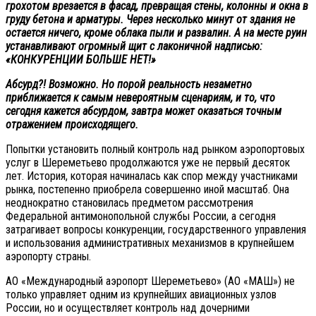
грохотом врезается в фасад, превращая стены, колонны и окна в
груду бетона и арматуры. Через несколько минут от здания не
остается ничего, кроме облака пыли и развалин. А на месте руин
устанавливают огромный щит с лаконичной надписью:
«КОНКУРЕНЦИИ БОЛЬШЕ НЕТ!»
Абсурд?! Возможно. Но порой реальность незаметно
приближается к самым невероятным сценариям, и то, что
сегодня кажется абсурдом, завтра может оказаться точным
отражением происходящего.
Попытки установить полный контроль над рынком аэропортовых
услуг в Шереметьево продолжаются уже не первый десяток
лет. История, которая начиналась как спор между участниками
рынка, постепенно приобрела совершенно иной масштаб. Она
неоднократно становилась предметом рассмотрения
Федеральной антимонопольной службы России, а сегодня
затрагивает вопросы конкуренции, государственного управления
и использования административных механизмов в крупнейшем
аэропорту страны.
АО «Международный аэропорт Шереметьево» (АО «МАШ») не
только управляет одним из крупнейших авиационных узлов
России, но и осуществляет контроль над дочерними