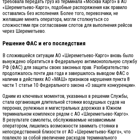
требовала передать груз из терминала «Москва Карго» в АО
«Шереметьево-Карго», подобные распоряжения как правило
оставались без исполнения. Более того, перевозчики, не
желавшие менять оператора, могли столкнуться со
сложностями при согласовании слотов для выполнения рейсов
через Шереметьево.
Решение ФАС и его последствия
В сложившейся ситуации АО «Шереметьево-Карго» вновь было
вынуждено обратиться в Федеральную антимонопольную службу
РФ (ФАС) для защиты своих законных прав. Разбирательство
продолжалось почти два года и завершилось выводом ФАС о
наличии в действиях АО «МАШ» признаков нарушения пункта 8
части 1 статьи 10 Федерального закона «О защите конкуренции».
Одним из ключевых моментов, указанных в решении Службы,
стала организация длительной стоянки воздушных судов на
перронах, рулежных и магистральных дорожках в Южном
терминальном комплексе рядом с АО «Шереметьево-Карго».
В результате самолеты, обслуживаемые независимым
оператором, лишились возможности занимать стоянки в
непосредственной близости от АО «Шереметьево-Карго», что
повлекло за собой увеличение расходов терминального