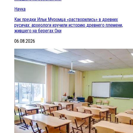
Наука
Как предки Ильи Муромца «растворились» в древних
русичах: археологи изучили историю древнего племени,
жившего на берегах Оки
06.08.2026