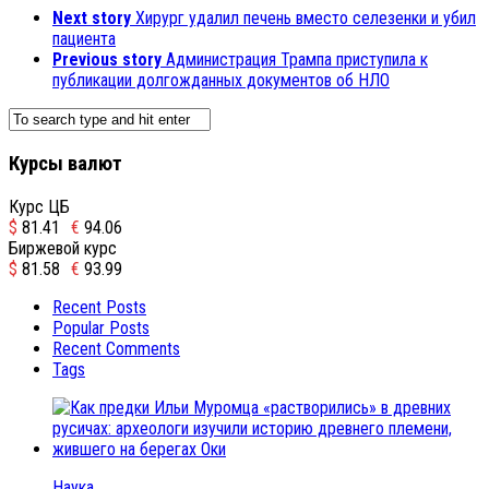
Next story
Хирург удалил печень вместо селезенки и убил
пациента
Previous story
Администрация Трампа приступила к
публикации долгожданных документов об НЛО
Курсы валют
Курс ЦБ
$
81.41
€
94.06
Биржевой курс
$
81.58
€
93.99
Recent Posts
Popular Posts
Recent Comments
Tags
Наука