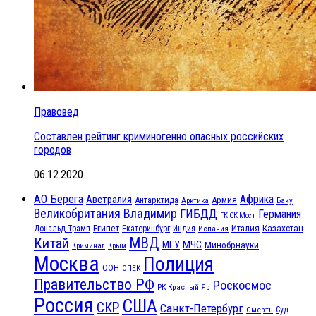
Правовед
Составлен рейтинг криминогенно опасных российских
городов
06.12.2020
АО Берега
Африка
Австралия
Антарктида
Армия
Баку
Арктика
Великобритания
Владимир
ГИБДД
Германия
ГК СК Мост
Египет
Казахстан
Италия
Дональд Трамп
Екатеринбург
Индия
Испания
МВД
Китай
МЧС
МГУ
Минобрнауки
Криминал
Крым
Москва
Полиция
ООН
ОПЕК
Правительство РФ
Роскосмос
РК Красный Яр
Россия
США
СКР
Санкт-Петербург
Смерть
Суд