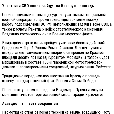
Участники СВО снова выйдут на Красную площадь
Особое внимание в этом году уделят участникам специальной
военной операции. Во время трансляции зрителям покажут
работу подразделений ВС РФ, выполняющих задачи в зоне СВО, а
также расчеты Ракетных войск стратегического назначения,
Воздушно-космических сил и Военно-морского флота.
В парадном строю вновь пройдут участники боевых действий.
Среди них — Герой России Роман Апалков. Для него участие в
параде станет символичным: впервые он прошел по Красной
площади десять лет назад курсантом МосВОКУ, а теперь будет
маршировать в составе 150-й гвардейской мотострелковой
дивизии — правопреемницы соединений, штурмовавших Рейхстаг.
Традиционно перед началом шествия на Красную площадь
вынесут государственный флаг России и Знамя Победы.
После выступления президента Владимира Путина и минуты
молчания начнется торжественный марш парадных расчетов.
Авиационная часть сохранится
Несмотря на отказ от показа техники на земле, воздушную часть