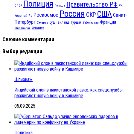
Полиция
Правительство РФ
ОПЕК
РК
Польша
Россия
США
СКР
Роскосмос
Санкт-
Красный Яр
Петербург
Франция
Турция
Смерть
Суд
Таиланд
Узбекистан
Япония
Швейцария
Свежие комментарии
Выбор редакции
Шпионаж
Индийский слон в пакистанской лавке: как спецслужбы
разжигают новую войну в Кашмире
05.09.2025
Политика