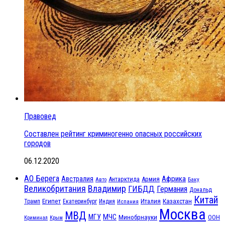
Правовед
Составлен рейтинг криминогенно опасных российских
городов
06.12.2020
АО Берега
Африка
Австралия
Антарктида
Армия
Баку
Авто
Великобритания
Владимир
ГИБДД
Германия
Дональд
Китай
Египет
Казахстан
Италия
Трамп
Екатеринбург
Индия
Испания
Москва
МВД
МЧС
МГУ
Минобрнауки
ООН
Криминал
Крым