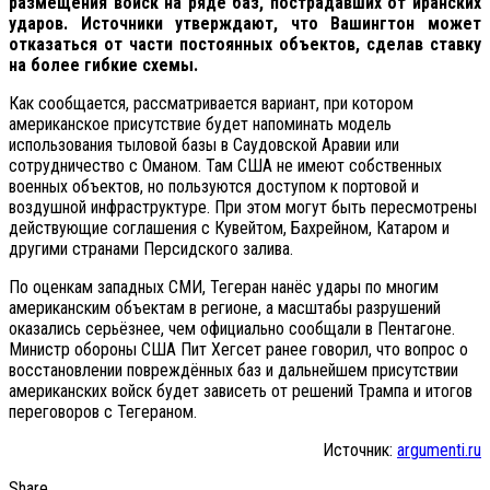
размещения войск на ряде баз, пострадавших от иранских
ударов. Источники утверждают, что Вашингтон может
отказаться от части постоянных объектов, сделав ставку
на более гибкие схемы.
Как сообщается, рассматривается вариант, при котором
американское присутствие будет напоминать модель
использования тыловой базы в Саудовской Аравии или
сотрудничество с Оманом. Там США не имеют собственных
военных объектов, но пользуются доступом к портовой и
воздушной инфраструктуре. При этом могут быть пересмотрены
действующие соглашения с Кувейтом, Бахрейном, Катаром и
другими странами Персидского залива.
По оценкам западных СМИ, Тегеран нанёс удары по многим
американским объектам в регионе, а масштабы разрушений
оказались серьёзнее, чем официально сообщали в Пентагоне.
Министр обороны США Пит Хегсет ранее говорил, что вопрос о
восстановлении повреждённых баз и дальнейшем присутствии
американских войск будет зависеть от решений Трампа и итогов
переговоров с Тегераном.
Источник:
argumenti.ru
Share