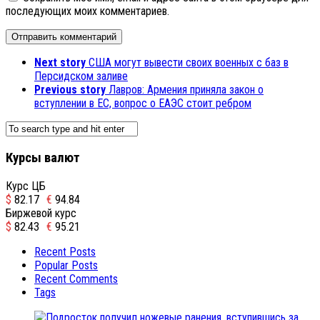
последующих моих комментариев.
Next story
США могут вывести своих военных с баз в
Персидском заливе
Previous story
Лавров: Армения приняла закон о
вступлении в ЕС, вопрос о ЕАЭС стоит ребром
Курсы валют
Курс ЦБ
$
82.17
€
94.84
Биржевой курс
$
82.43
€
95.21
Recent Posts
Popular Posts
Recent Comments
Tags