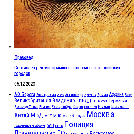
Правовед
Составлен рейтинг криминогенно опасных российских
городов
06.12.2020
АО Берега
Африка
Австралия
Антарктида
Армия
Баку
Авто
Арктика
Великобритания
Владимир
ГИБДД
Германия
ГК СК Мост
Египет
Казахстан
Италия
Дональд Трамп
Екатеринбург
Индия
Испания
Москва
МВД
Китай
МЧС
МГУ
Минобрнауки
Полиция
ООН
ОПЕК
Новосибирская область
Правительство РФ
Роскосмос
РК Красный Яр