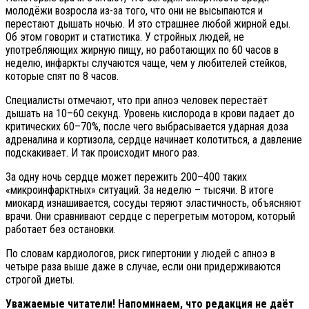
молодёжи возросла из-за того, что они не высыпаются и
перестают дышать ночью. И это страшнее любой жирной еды.
Об этом говорит и статистика. У стройных людей, не
употребляющих жирную пищу, но работающих по 60 часов в
неделю, инфаркты случаются чаще, чем у любителей стейков,
которые спят по 8 часов.
Специалисты отмечают, что при апноэ человек перестаёт
дышать на 10–60 секунд. Уровень кислорода в крови падает до
критических 60–70%, после чего выбрасывается ударная доза
адреналина и кортизола, сердце начинает колотиться, а давление
подскакивает. И так происходит много раз.
За одну ночь сердце может пережить 200–400 таких
«микроинфарктных» ситуаций. За неделю – тысячи. В итоге
миокард изнашивается, сосуды теряют эластичность, объясняют
врачи. Они сравнивают сердце с перегретым мотором, который
работает без остановки.
По словам кардиологов, риск гипертонии у людей с апноэ в
четыре раза выше даже в случае, если они придерживаются
строгой диеты.
Уважаемые читатели! Напоминаем, что редакция не даёт