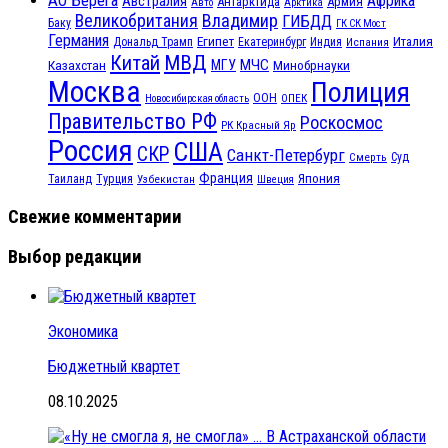
АО Берега
Африка
Австралия
Антарктида
Армия
Авто
Арктика
Великобритания
Владимир
ГИБДД
Баку
ГК СК Мост
Германия
Египет
Италия
Дональд Трамп
Екатеринбург
Индия
Испания
МВД
Китай
МЧС
Казахстан
МГУ
Минобрнауки
Москва
Полиция
ООН
ОПЕК
Новосибирская область
Правительство РФ
Роскосмос
РК Красный Яр
Россия
США
СКР
Санкт-Петербург
Смерть
Суд
Франция
Турция
Япония
Таиланд
Узбекистан
Швеция
Свежие комментарии
Выбор редакции
Экономика
Бюджетный квартет
08.10.2025