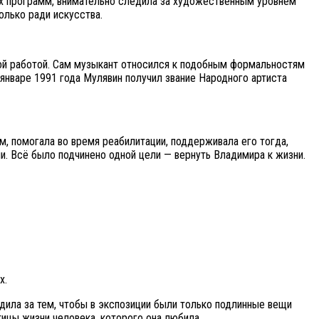
ных программ, внимательно следила за художественным уровнем
олько ради искусства.
ной работой. Сам музыкант относился к подобным формальностям
В январе 1991 года Мулявин получил звание Народного артиста
м, помогала во время реабилитации, поддерживала его тогда,
и. Всё было подчинено одной цели — вернуть Владимира к жизни.
х.
дила за тем, чтобы в экспозиции были только подлинные вещи
ицы жизни человека, которого она любила.