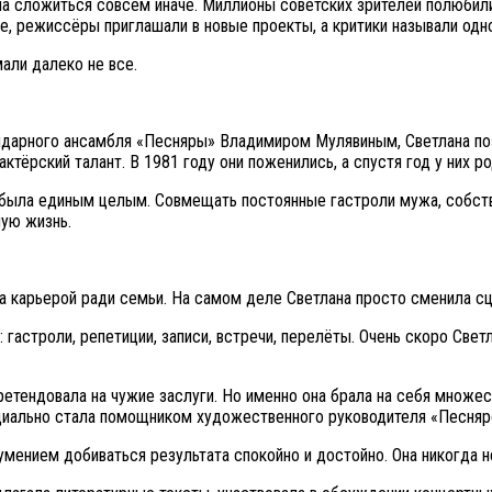
ла сложиться совсем иначе. Миллионы советских зрителей полюбил
 режиссёры приглашали в новые проекты, а критики называли одно
али далеко не все.
арного ансамбля «Песняры» Владимиром Мулявиным, Светлана позн
тёрский талант. В 1981 году они поженились, а спустя год у них р
 была единым целым. Совмещать постоянные гастроли мужа, собств
шую жизнь.
а карьерой ради семьи. На самом деле Светлана просто сменила сц
астроли, репетиции, записи, встречи, перелёты. Очень скоро Свет
ретендовала на чужие заслуги. Но именно она брала на себя множе
циально стала помощником художественного руководителя «Песняр
мением добиваться результата спокойно и достойно. Она никогда н