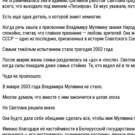
Не ограничивалась она и административной работой. Светлана пр
всего, что выходило под именем «Песняров». Её вкус уважали, по
Есть ещё одна деталь, о которой знают немногие.
Когда речь зашла о присвоении Владимиру Мулявину звания Народ
спокойно, считая, что главное признание — любовь зрителей. Она 
СССР — одно из последних, присвоенных в истории Советского Со
Самым тяжёлым испытанием стала трагедия 2002 года.
После аварии жизнь семьи разделилась на «до» и «после». Светла
когда силы покидали даже самых стойких. Те, кто видел её в те 
Чуда не произошло.
В январе 2003 года Владимира Мулявина не стало.
Многие думали, что вместе с ним закончится и целая эпоха.
Но Светлана решила иначе.
Она будто дала себе обещание сделать всё, чтобы имя Мулявина п
Именно благодаря её настойчивости в Белорусской государственн
музыканта — его инструменты, сценические костюмы, личные пред