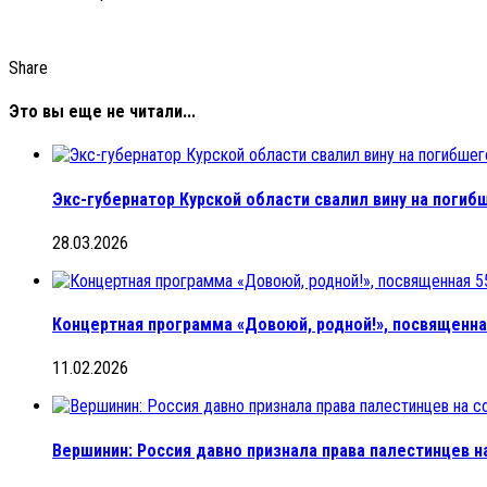
Share
Это вы еще не читали...
Экс-губернатор Курской области свалил вину на поги
28.03.2026
Концертная программа «Довоюй, родной!», посвященн
11.02.2026
Вершинин: Россия давно признала права палестинцев н