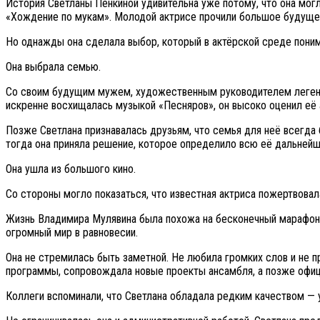
История Светланы Пенкиной удивительна уже потому, что она мог
«Хождение по мукам». Молодой актрисе прочили большое будущее,
Но однажды она сделала выбор, который в актёрской среде поним
Она выбрала семью.
Со своим будущим мужем, художественным руководителем легенд
искренне восхищалась музыкой «Песняров», он высоко оценил её ак
Позже Светлана признавалась друзьям, что семья для неё всегда
тогда она приняла решение, которое определило всю её дальней
Она ушла из большого кино.
Со стороны могло показаться, что известная актриса пожертвовал
Жизнь Владимира Мулявина была похожа на бесконечный марафон: г
огромный мир в равновесии.
Она не стремилась быть заметной. Не любила громких слов и не п
программы, сопровождала новые проекты ансамбля, а позже офи
Коллеги вспоминали, что Светлана обладала редким качеством — у