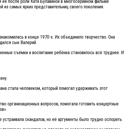
и её после роли Кати Булавиной в многосерийном фильме
й из самых ярких представительниц своего поколения.
акомилась в конце 1970-х. Их объединило творчество. Она
одился сын Валерий.
енные съёмки и воспитание ребёнка становилось всё труднее. И
ену.
лана стала человеком, который помогал удерживать этот
ство организационных вопросов, помогала готовить концертные
ов».
е устраивала скандалов, но её аргументы было трудно оспорить.