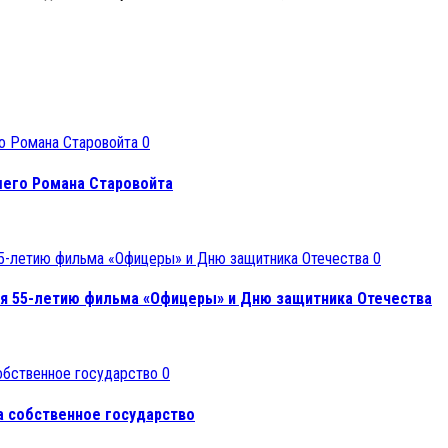
0
бшего Романа Старовойта
0
ая 55-летию фильма «Офицеры» и Дню защитника Отечества
0
а собственное государство