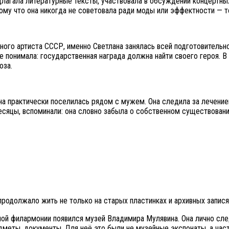
едлагала литературные тексты, участвовала в обсуждении концерт
тому что она никогда не советовала ради моды или эффектности — т
ного артиста СССР, именно Светлана занялась всей подготовитель
же понимала: государственная награда должна найти своего героя. 
юза.
на практически поселилась рядом с мужем. Она следила за лечение
месяцы, вспоминали: она словно забыла о собственном существовани
родолжало жить не только на старых пластинках и архивных запися
ой филармонии появился музей Владимира Мулявина. Она лично сле
меты, документы. Для неё это были не музейные экспонаты, а част