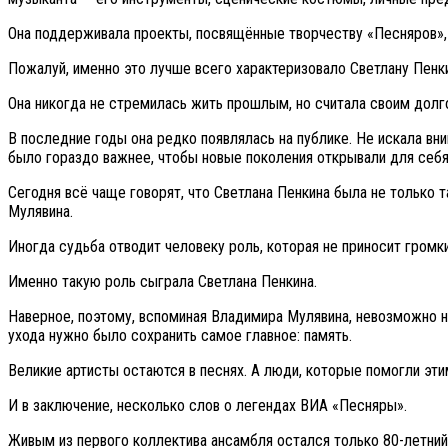
Она поддерживала проекты, посвящённые творчеству «Песняров», п
Пожалуй, именно это лучше всего характеризовало Светлану Пенки
Она никогда не стремилась жить прошлым, но считала своим долг
В последние годы она редко появлялась на публике. Не искала вни
было гораздо важнее, чтобы новые поколения открывали для себя
Сегодня всё чаще говорят, что Светлана Пенкина была не только 
Мулявина.
Иногда судьба отводит человеку роль, которая не приносит громк
Именно такую роль сыграла Светлана Пенкина.
Наверное, поэтому, вспоминая Владимира Мулявина, невозможно н
ухода нужно было сохранить самое главное: память.
Великие артисты остаются в песнях. А люди, которые помогли эти
И в заключение, несколько слов о легендах ВИА «Песняры».
Живым из первого коллектива ансамбля остался только 80-летний