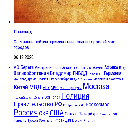
Правовед
Составлен рейтинг криминогенно опасных российских
городов
06.12.2020
АО Берега
Африка
Австралия
Антарктида
Армия
Баку
Авто
Арктика
Великобритания
Владимир
ГИБДД
Германия
ГК СК Мост
Египет
Казахстан
Италия
Дональд Трамп
Екатеринбург
Индия
Испания
Москва
МВД
Китай
МЧС
МГУ
Минобрнауки
Полиция
ООН
ОПЕК
Новосибирская область
Правительство РФ
Роскосмос
РК Красный Яр
Россия
США
СКР
Санкт-Петербург
Смерть
Суд
Франция
Турция
Япония
Таиланд
Узбекистан
Швеция