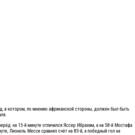
од, в котором, по мнению африканской стороны, должен был быть
аля.
рёд: на 15-й минуте отличился Яссер Ибрахим, а на 58-й Мостафа
уте, Лионель Месси сравнял счёт на 83-й, а победный гол на