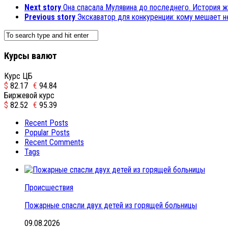
Next story
Она спасала Мулявина до последнего. История 
Previous story
Экскаватор для конкуренции: кому мешает 
Курсы валют
Курс ЦБ
$
82.17
€
94.84
Биржевой курс
$
82.52
€
95.39
Recent Posts
Popular Posts
Recent Comments
Tags
Происшествия
Пожарные спасли двух детей из горящей больницы
09.08.2026