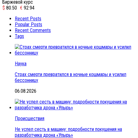
Биржевой курс
$
80.50
€
92.94
Recent Posts
Popular Posts
Recent Comments
Tags
Наука
Страх смерти превратился в ночные кошмары и усилил
бессонницу
06.08.2026
Происшествия
Не успел сесть в машину: подробности покушения на
разработчика дрона «Упырь»