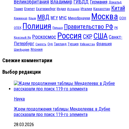
Великобритания
Владимир
ГИБДД
Германия
Дональд
Китай
Египет
Казахстан
Италия
Трамп
Екатеринбург
Индия
Испания
Москва
МВД
МЧС
МГУ
Минобрнауки
ООН
Криминал
Крым
Полиция
Правительство РФ
ОПЕК
РК
Польша
Россия
США
СКР
Роскосмос
Санкт-
Красный Яр
Петербург
Франция
Турция
Смерть
Суд
Таиланд
Узбекистан
Япония
Швейцария
Свежие комментарии
Выбор редакции
Наука
Ждем продолжения таблицы Менделеева: в Дубне
рассказали про поиск 119-го элемента
28.03.2026