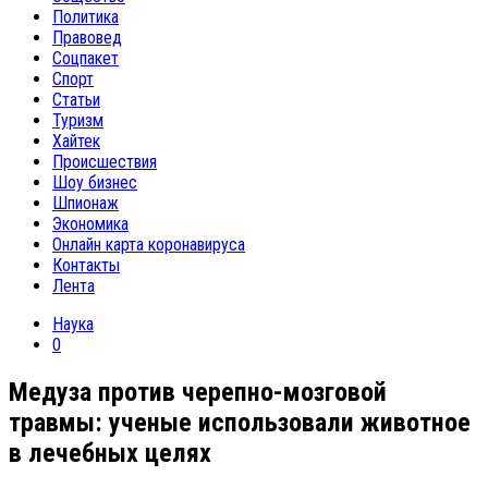
Политика
Правовед
Соцпакет
Спорт
Статьи
Туризм
Хайтек
Происшествия
Шоу бизнес
Шпионаж
Экономика
Онлайн карта коронавируса
Контакты
Лента
Наука
0
Медуза против черепно-мозговой
травмы: ученые использовали животное
в лечебных целях