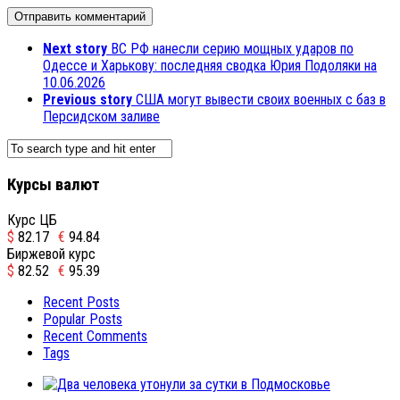
Next story
ВС РФ нанесли серию мощных ударов по
Одессе и Харькову: последняя сводка Юрия Подоляки на
10.06.2026
Previous story
США могут вывести своих военных с баз в
Персидском заливе
Курсы валют
Курс ЦБ
$
82.17
€
94.84
Биржевой курс
$
82.52
€
95.39
Recent Posts
Popular Posts
Recent Comments
Tags