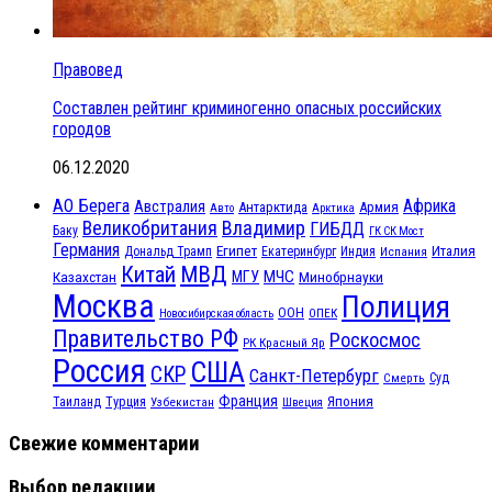
Правовед
Составлен рейтинг криминогенно опасных российских
городов
06.12.2020
АО Берега
Африка
Австралия
Антарктида
Армия
Авто
Арктика
Великобритания
Владимир
ГИБДД
Баку
ГК СК Мост
Германия
Египет
Италия
Дональд Трамп
Екатеринбург
Индия
Испания
МВД
Китай
МЧС
Казахстан
МГУ
Минобрнауки
Москва
Полиция
ООН
ОПЕК
Новосибирская область
Правительство РФ
Роскосмос
РК Красный Яр
Россия
США
СКР
Санкт-Петербург
Смерть
Суд
Франция
Турция
Япония
Таиланд
Узбекистан
Швеция
Свежие комментарии
Выбор редакции