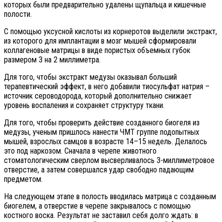
которых были предварительно удалены щупальца и кишечные
полости.
С помощью уксусной кислоты из корнеротов выделили экстракт,
из которого для имплантации в мозг мышей сформировали
коллагеновые матрицы в виде пористых объемных губок
размером 3 на 2 миллиметра.
Для того, чтобы экстракт медузы оказывал больший
терапевтический эффект, в него добавили тиосульфат натрия –
источник сероводорода, который дополнительно снижает
уровень воспаления и сохраняет структуру ткани.
Для того, чтобы проверить действие созданного биогеля из
медузы, ученым пришлось нанести ЧМТ группе подопытных
мышей, взрослых самцов в возрасте 14–15 недель. Делалось
это под наркозом. Сначала в черепе животного
стоматологическим сверлом высверливалось 3-миллиметровое
отверстие, а затем совершался удар свободно падающим
предметом.
На следующем этапе в полость вводилась матрица с созданным
биогелем, а отверстие в черепе закрывалось с помощью
костного воска. Результат не заставил себя долго ждать: в