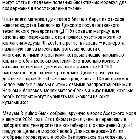
могут стать и кладезем полезных биоактивных молекул для
поддержания и восстановления тканей.
Чаще всего материал для такого биогеля берут из отходов
животноводства. Биологи из Донского государственного
технического университета (ДГТУ) создали матрицу для
заполнения поврежденных при травмах участков мозга из
коллагена медузы Rhizostoma pulmo, в народе – корнерота,
названную так за массивные ротовые лопасти с
многочисленными отростками, которые внешне напоминают
корни и стебли морских растений. Это довольно крупные
кишечнополостные, достигающие в диаметре 50-150
сантиметров и до полуметра в длину. Диаметр их купола
достигает порой 30–40 сантиметров, а вес – 10 килограмм и
более. Многие знакомы с этими самыми распространенными в
Черном и Азовском морях матово-белыми животными, крупные
особи которых могут вызывать мини-ожоги на коже
купальщиков.
Медузы R. pulmo были собраны вручную в водах Азовского моря
в августе 2024 года. Этот биоматериал ученые перевозили в
лабораторию университета в контейнерах с охлажденной до +8
градусов Цельсия морской водой. Для исследований были
отобраны половозрелые особи без признаков разложения, у