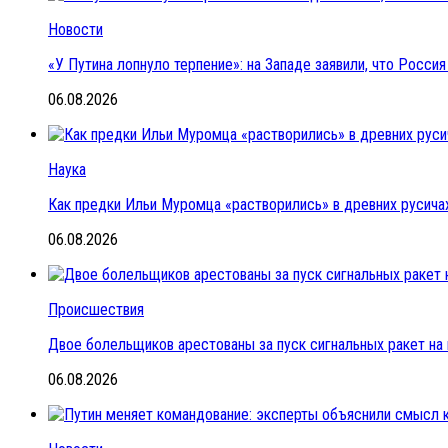
Новости
«У Путина лопнуло терпение»: на Западе заявили, что Росс
06.08.2026
Наука
Как предки Ильи Муромца «растворились» в древних русичах
06.08.2026
Происшествия
Двое болельщиков арестованы за пуск сигнальных ракет на
06.08.2026