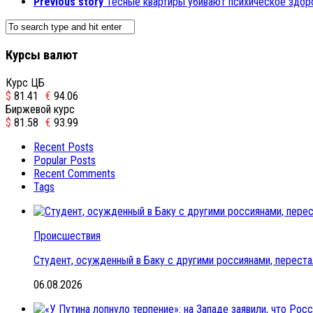
Previous story
Тесные квартиры убивают психическое здор
Курсы валют
Курс ЦБ
$
81.41
€
94.06
Биржевой курс
$
81.58
€
93.99
Recent Posts
Popular Posts
Recent Comments
Tags
Происшествия
Студент, осужденный в Баку с другими россиянами, переста
06.08.2026