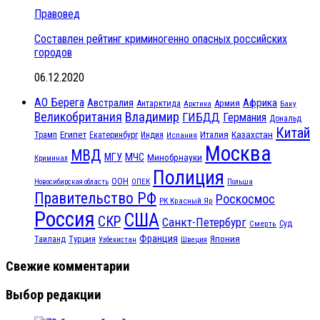
Правовед
Составлен рейтинг криминогенно опасных российских
городов
06.12.2020
АО Берега
Австралия
Африка
Антарктида
Армия
Баку
Арктика
Великобритания
Владимир
ГИБДД
Германия
Дональд
Китай
Египет
Казахстан
Италия
Трамп
Екатеринбург
Индия
Испания
Москва
МВД
МЧС
МГУ
Минобрнауки
Криминал
Полиция
ООН
ОПЕК
Новосибирская область
Польша
Правительство РФ
Роскосмос
РК Красный Яр
Россия
США
СКР
Санкт-Петербург
Смерть
Суд
Франция
Турция
Япония
Таиланд
Узбекистан
Швеция
Свежие комментарии
Выбор редакции