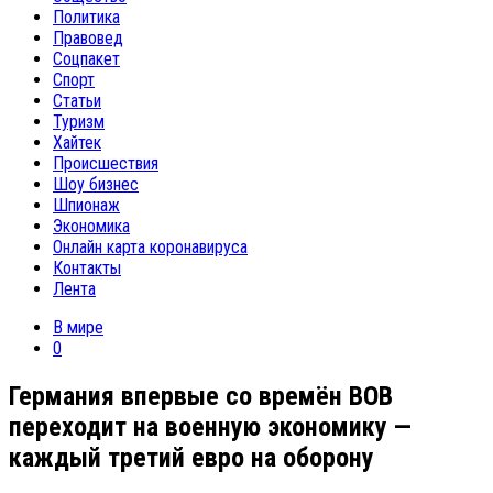
Политика
Правовед
Соцпакет
Спорт
Статьи
Туризм
Хайтек
Происшествия
Шоу бизнес
Шпионаж
Экономика
Онлайн карта коронавируса
Контакты
Лента
В мире
0
Германия впервые со времён ВОВ
переходит на военную экономику —
каждый третий евро на оборону